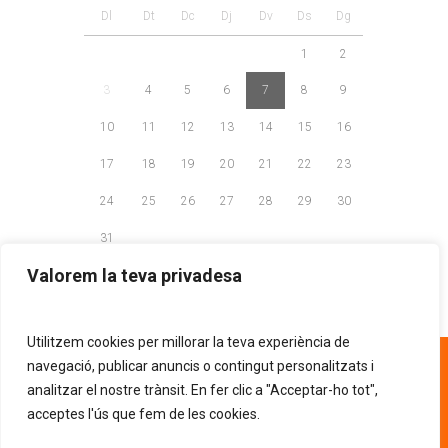
Dl
Dt
Dc
Dj
Dv
Ds
Dg
1
2
3
4
5
6
7
8
9
10
11
12
13
14
15
16
17
18
19
20
21
22
23
24
25
26
27
28
29
30
31
Valorem la teva privadesa
Utilitzem cookies per millorar la teva experiència de
93 268 81 30
navegació, publicar anuncis o contingut personalitzats i
analitzar el nostre trànsit. En fer clic a "Acceptar-ho tot",
acceptes l'ús que fem de les cookies.
AVÍS LEGAL
POLÍTICA DE PRIVACITAT
.
POLÍTICA DE COOKIES