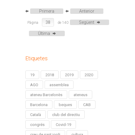
Primera
Anterior
Següent
Pàgina
de 140
Última
Etiquetes
19
2018
2019
2020
AGO
assemblea
ateneu Barcelonès
ateneus
Barcelona
beques
CAB
Català
club del directiu
congrés
Covid-19
creu de sant jordi
cultura