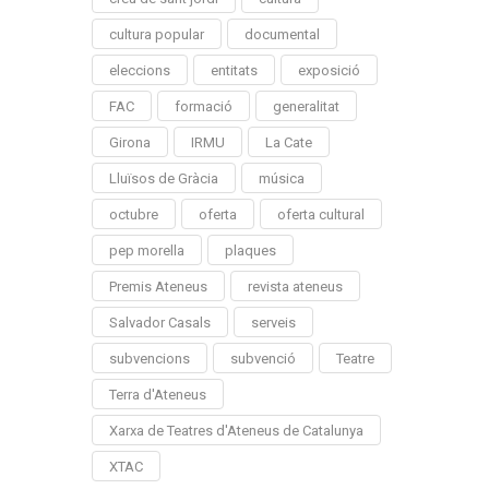
cultura popular
documental
eleccions
entitats
exposició
FAC
formació
generalitat
Girona
IRMU
La Cate
Lluïsos de Gràcia
música
octubre
oferta
oferta cultural
pep morella
plaques
Premis Ateneus
revista ateneus
Salvador Casals
serveis
subvencions
subvenció
Teatre
Terra d'Ateneus
Xarxa de Teatres d'Ateneus de Catalunya
XTAC