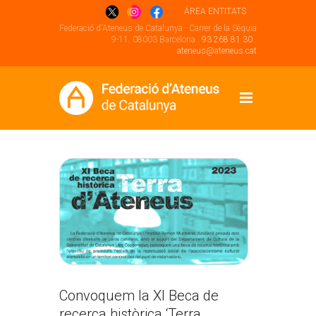
ÁREA ENTITATS
Federació d'Ateneus de Catalunya - Carrer de la Sèquia
9-11, 08003 Barcelona .
93 268 81 30
.
ateneus@ateneus.cat
Convoquem la XI Beca de
recerca històrica ‘Terra