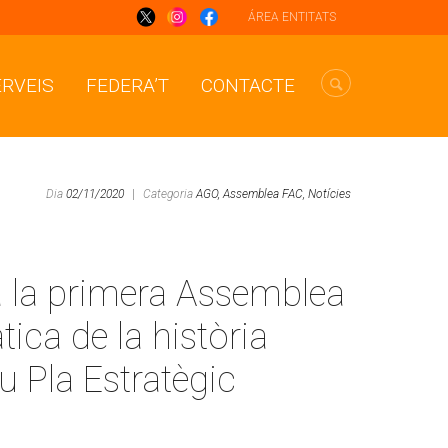
ÁREA ENTITATS
ERVEIS
FEDERA’T
CONTACTE
Dia
02/11/2020
|
Categoria
AGO,
Assemblea FAC,
Notícies
a la primera Assemblea
ica de la història
u Pla Estratègic