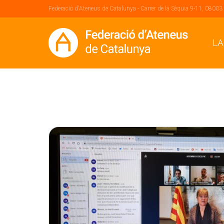
Federació d'Ateneus de Catalunya - Carrer de la Sèquia 9-11, 08003
LA