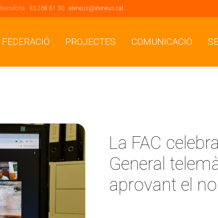
 Barcelona .
93 268 81 30
.
ateneus@ateneus.cat
 FEDERACIÓ
PROJECTES
COMUNICACIÓ
S
La FAC celebr
General telemàt
aprovant el no