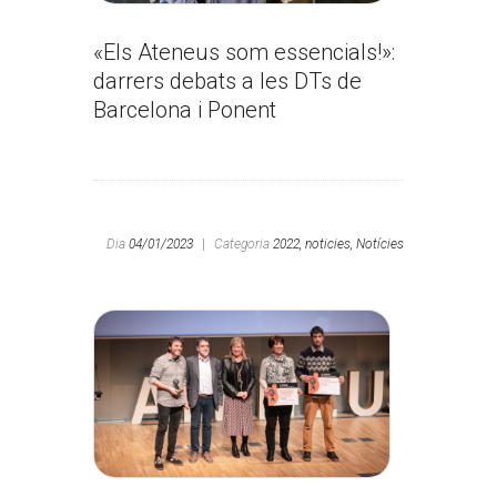
«Els Ateneus som essencials!»:
darrers debats a les DTs de
Barcelona i Ponent
Dia
04/01/2023
|
Categoria
2022,
noticies,
Notícies