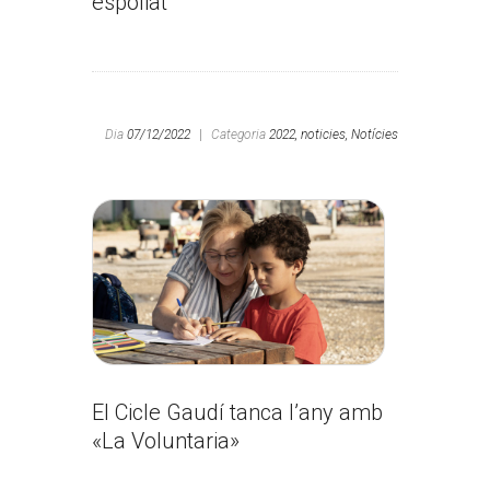
espoliat
Dia
07/12/2022
|
Categoria
2022,
noticies,
Notícies
El Cicle Gaudí tanca l’any amb
«La Voluntaria»