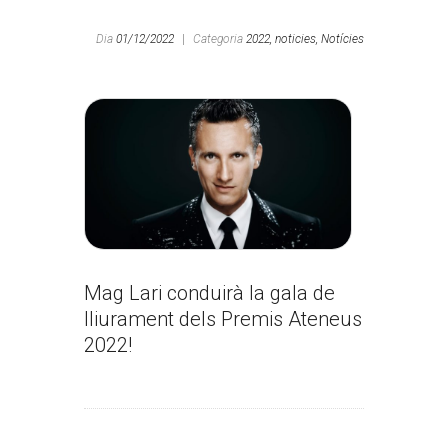
Dia
01/12/2022
|
Categoria
2022,
noticies,
Notícies
Mag Lari conduirà la gala de
lliurament dels Premis Ateneus
2022!