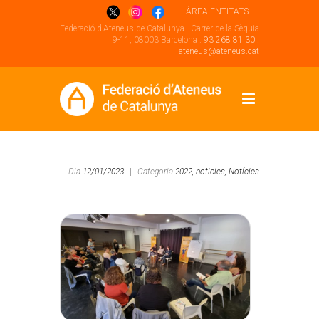
ÁREA ENTITATS
Federació d'Ateneus de Catalunya - Carrer de la Sèquia
9-11, 08003 Barcelona .
93 268 81 30
.
ateneus@ateneus.cat
Dia
12/01/2023
|
Categoria
2022,
noticies,
Notícies