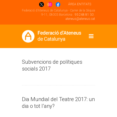
ÁREA ENTITATS
Federació d'Ateneus de Catalunya - Carrer de la Sèquia
9-11, 08003 Barcelona .
93 268 81 30
.
ateneus@ateneus.cat
Subvencions de polítiques
socials 2017
Dia Mundial del Teatre 2017: un
dia o tot l’any?