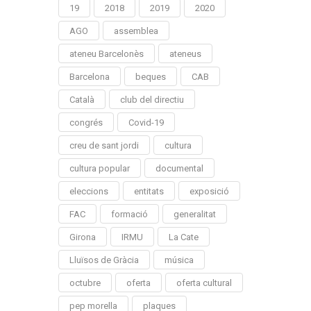
19
2018
2019
2020
AGO
assemblea
ateneu Barcelonès
ateneus
Barcelona
beques
CAB
Català
club del directiu
congrés
Covid-19
creu de sant jordi
cultura
cultura popular
documental
eleccions
entitats
exposició
FAC
formació
generalitat
Girona
IRMU
La Cate
Lluïsos de Gràcia
música
octubre
oferta
oferta cultural
pep morella
plaques