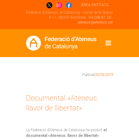
ÁREA ENTITATS
Federació d'Ateneus de Catalunya - Carrer de la Sèquia
9-11, 08003 Barcelona .
93 268 81 30
.
ateneus@ateneus.cat
Publicat
20/03/2019
Documental «Ateneus:
llavor de llibertat»
La Federació d’Ateneus de Catalunya ha produït
el
documental «Ateneus: llavor de llibertat»
.