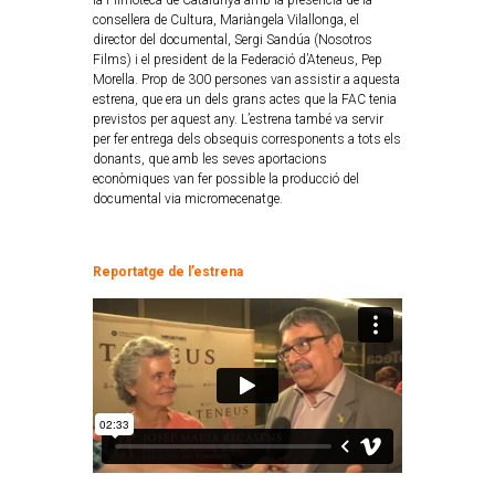
la Filmoteca de Catalunya
amb la presència de la
consellera de Cultura, Mariàngela Vilallonga, el
director del documental, Sergi Sandúa (Nosotros
Films) i el president de la Federació d’Ateneus, Pep
Morella.
Prop de 300 persones van assistir a aquesta
estrena, que era un dels grans actes que la FAC tenia
previstos per aquest any.
L’estrena també va servir
per fer entrega dels obsequis corresponents a tots els
donants, que amb les seves aportacions
econòmiques van fer possible la producció del
documental via micromecenatge.
Reportatge de l’estrena