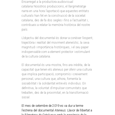
Encarregat a la productora audiovisual
catalana
Nosotros
produccions, el llargmetratge
narra en una hora l’aportació que aquestes entitats
culturals han fet en la construcció de la societat
catalana, des de fa dos segles i fins a l’actualitat i,
contribueix a relatar la memòria històrica del nostre
país.
L’objectiu del documental és donar a conèixer l’esperit,
trajectòria i realitat del moviment ateneístic; la seva
magnitud i importància històriques, i el seu paper
indispensable com a element protector i estimulant
de la cultura catalana.
El documental és una mostra, fins ara inèdita, de la
capacitat que tenen els ateneus per oferir una cultura
que implica participació, compromís i creixement
personal; una cultura que, alhora, fomenta la
sociabilitat i la solidaritat entre els individus. En
definitiva, la voluntat d’impulsar comunitats que
treballen, des de la proximitat, en la transformació
social.
El mes de setembre de 2019 es va dur a terme
l’estrena del documental Ateneus: Llavor de llibertat a