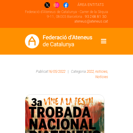
ÁREA ENTITATS
Federació d'Ateneus de Catalunya - Carrer de la Sèquia
9-11, 08003 Barcelona .
93 268 81 30
.
ateneus@ateneus.cat
Publicat
16/05/2022
|
Categoria
2022,
noticies,
Notícies