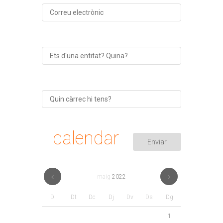
calendar
maig
2022
Dl
Dt
Dc
Dj
Dv
Ds
Dg
1