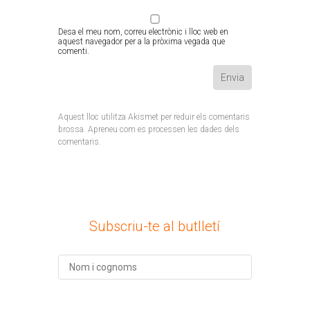
Desa el meu nom, correu electrònic i lloc web en
aquest navegador per a la pròxima vegada que
comenti.
Aquest lloc utilitza Akismet per reduir els comentaris
brossa.
Apreneu com es processen les dades dels
comentaris
.
Subscriu-te al butlletí