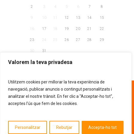
2
3
4
5
6
7
8
9
10
11
12
13
14
15
16
17
18
19
20
21
22
23
24
25
26
27
28
29
30
31
Valorem la teva privadesa
Utilitzem cookies per millorar la teva experiència de
93 268 81 30
navegació, publicar anuncis o contingut personalitzats i
analitzar el nostre trànsit. En fer clic a "Acceptar-ho tot",
acceptes l'ús que fem de les cookies.
AVÍS LEGAL
POLÍTICA DE PRIVACITAT
.
POLÍTICA DE COOKIES
Entitat d'utilitat pública segons la resolució
Personalitzar
Rebutjar
Accepta-ho tot
JUS/675/2013