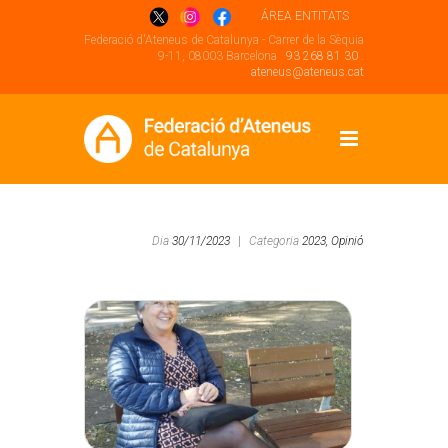
ÁREA ENTITATS
Federació d'Ateneus de Catalunya - Carrer de la Sèquia
9-11, 08003 Barcelona .
93 268 81 30
.
ateneus@ateneus.cat
Dia
30/11/2023
|
Categoria
2023,
Opinió