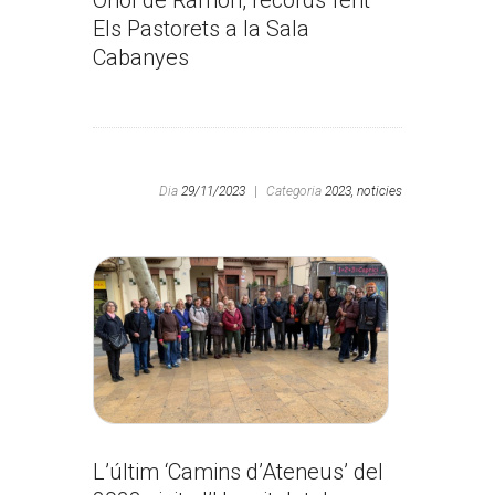
Oriol de Ramon, records fent
Els Pastorets a la Sala
Cabanyes
Dia
29/11/2023
|
Categoria
2023,
noticies
L’últim ‘Camins d’Ateneus’ del