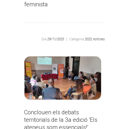
feminista
Dia
29/11/2023
|
Categoria
2023,
noticies
Conclouen els debats
territorials de la 3a edició ‘Els
ateneus som essencials!’