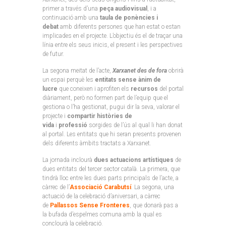
primer a través d’una
peça audiovisual
, i a
continuació amb una
taula de ponències i
debat
amb diferents persones que han estat o estan
implicades en el projecte. L’objectiu és el de traçar una
línia entre els seus inicis, el present i les perspectives
de futur.
La segona meitat de l’acte,
Xarxanet des de fora
obrirà
un espai perquè les
entitats sense ànim de
lucre
que coneixen i aprofiten els
recursos
del portal
diàriament, però no formen part de l’equip que el
gestiona o l’ha gestionat, pugui dir la seva, valorar el
projecte i
compartir històries de
vida
i
professió
sorgides de l’ús al qual li han donat
al portal. Les entitats que hi seran presents provenen
dels diferents àmbits tractats a Xarxanet.
La jornada inclourà
dues actuacions artístiques
de
dues entitats del tercer sector català. La primera, que
tindrà lloc entre les dues parts principals de l’acte, a
càrrec de l’
Associació Carabutsí
. La segona, una
actuació de la celebració d’aniversari, a càrrec
de
Pallassos Sense Fronteres
, que donarà pas a
la bufada d’espelmes comuna amb la qual es
conclourà la celebració.