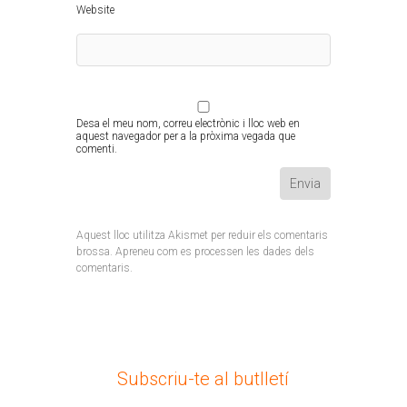
Website
Desa el meu nom, correu electrònic i lloc web en
aquest navegador per a la pròxima vegada que
comenti.
Aquest lloc utilitza Akismet per reduir els comentaris
brossa.
Apreneu com es processen les dades dels
comentaris
.
Subscriu-te al butlletí