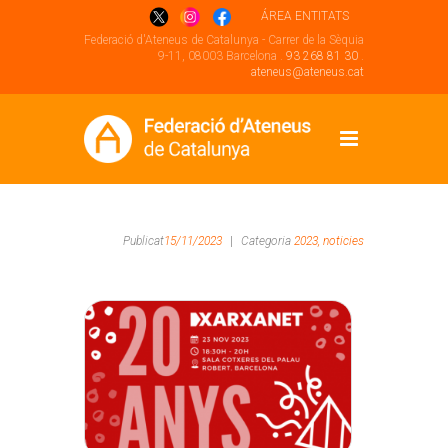
ÁREA ENTITATS
Federació d'Ateneus de Catalunya - Carrer de la Sèquia
9-11, 08003 Barcelona .
93 268 81 30
.
ateneus@ateneus.cat
Publicat
15/11/2023
|
Categoria
2023,
noticies