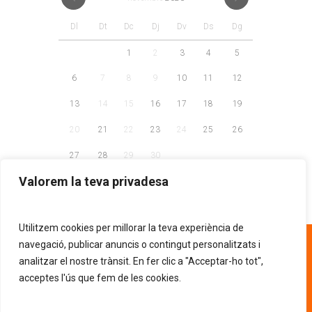
Dl
Dt
Dc
Dj
Dv
Ds
Dg
1
2
3
4
5
6
7
8
9
10
11
12
13
14
15
16
17
18
19
20
21
22
23
24
25
26
27
28
29
30
Valorem la teva privadesa
Utilitzem cookies per millorar la teva experiència de
93 268 81 30
navegació, publicar anuncis o contingut personalitzats i
analitzar el nostre trànsit. En fer clic a "Acceptar-ho tot",
acceptes l'ús que fem de les cookies.
AVÍS LEGAL
POLÍTICA DE PRIVACITAT
.
POLÍTICA DE COOKIES