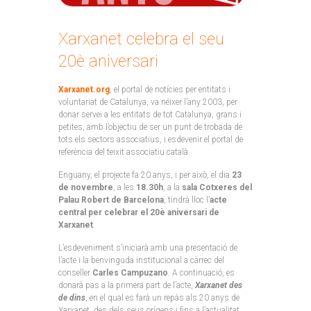
Xarxanet celebra el seu
20è aniversari
Xarxanet.org
, el portal de notícies per entitats i
voluntariat de Catalunya, va néixer l’any 2003, per
donar servei a les entitats de tot Catalunya, grans i
petites, amb l’objectiu de ser un punt de trobada de
tots els sectors associatius, i esdevenir el portal de
referència del teixit associatiu català.
Enguany, el projecte fa 20 anys, i per això, el dia
23
de novembre
, a les
18.30h
, a la
sala Cotxeres del
Palau Robert de Barcelona
, tindrà lloc l’
acte
central per celebrar el 20è aniversari de
Xarxanet
.
L’esdeveniment s’iniciarà amb una presentació de
l’acte i la benvinguda institucional a càrrec del
conseller
Carles Campuzano
. A continuació, es
donarà pas a la primera part de l’acte,
Xarxanet des
de dins
, en el qual es farà un repàs als 20 anys de
Xarxanet, des dels seus orígens i fins a l’actualitat,