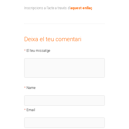
Inscripcions a l’acte a través d’
aquest enllaç
.
Deixa el teu comentari
El teu missatge
Name
Email