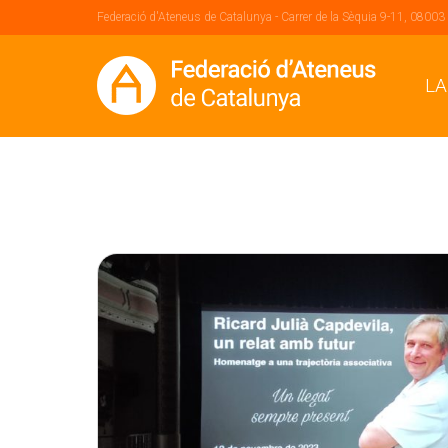
Federació d'Ateneus de Catalunya - Carrer de la Sèquia 9-11, 08003
LA