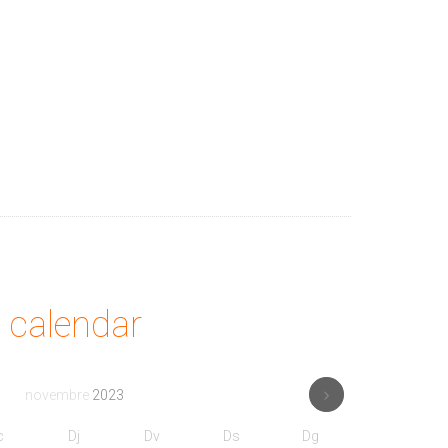
calendar
novembre
2023
c
Dj
Dv
Ds
Dg