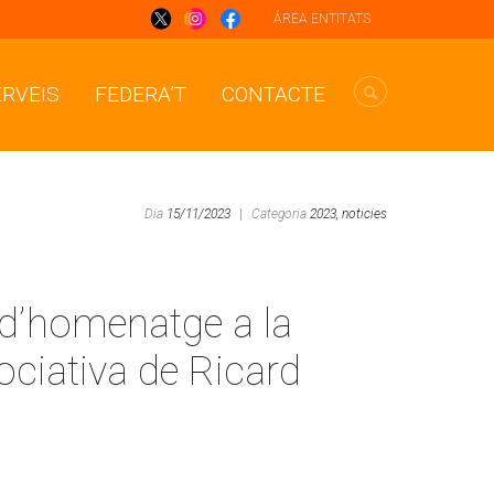
ÁREA ENTITATS
ERVEIS
FEDERA’T
CONTACTE
Dia
15/11/2023
|
Categoria
2023,
noticies
e d’homenatge a la
sociativa de Ricard