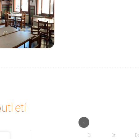
utlletí
Dl
Dt
D