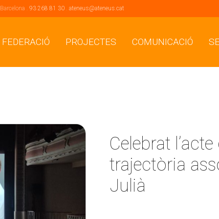
 Barcelona .
93 268 81 30
.
ateneus@ateneus.cat
 FEDERACIÓ
PROJECTES
COMUNICACIÓ
S
Celebrat l’act
trajectòria as
Julià