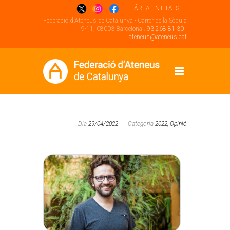
ÁREA ENTITATS
Federació d'Ateneus de Catalunya - Carrer de la Sèquia
9-11, 08003 Barcelona .
93 268 81 30
.
ateneus@ateneus.cat
Dia
29/04/2022
|
Categoria
2022,
Opinió