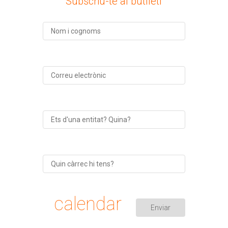
Subscriu-te al butlletí
calendar