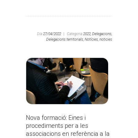
Dia
27/04/2022
|
Categoria
2022,
Delegacions,
Delegacions territorials,
Notícies,
noticies
Nova formació: Eines i
procediments per a les
associacions en referència a la