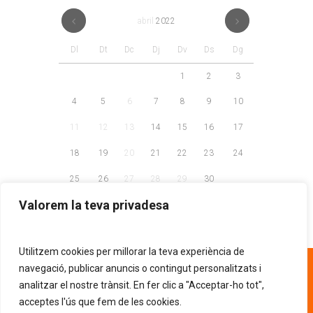
abril
2022
Dl
Dt
Dc
Dj
Dv
Ds
Dg
1
2
3
4
5
6
7
8
9
10
11
12
13
14
15
16
17
18
19
20
21
22
23
24
25
26
27
28
29
30
Valorem la teva privadesa
Utilitzem cookies per millorar la teva experiència de
93 268 81 30
navegació, publicar anuncis o contingut personalitzats i
analitzar el nostre trànsit. En fer clic a "Acceptar-ho tot",
acceptes l'ús que fem de les cookies.
AVÍS LEGAL
POLÍTICA DE PRIVACITAT
.