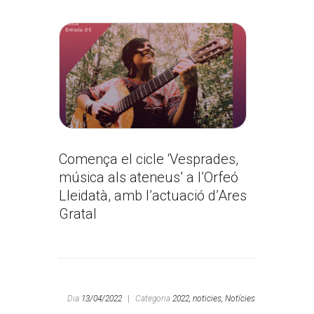
Comença el cicle ‘Vesprades,
música als ateneus’ a l’Orfeó
Lleidatà, amb l’actuació d’Ares
Gratal
Dia
13/04/2022
|
Categoria
2022,
noticies,
Notícies