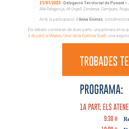
21/01/2023
|
Delegació Territorial de Ponent – 
Alta Ribagorça, Alt Urgell, Cerdanya, Garrigues, Noguer
Amb la participació d’
Anna Gómez
, sotsdirectora
Els debats constaran de dues parts: una primera en la 
2 de juliol a l’Ateneu Unió de la Colònia Güell
i una segona,