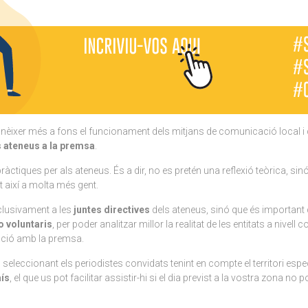
nèixer més a fons el funcionament dels mitjans de comunicació local i c
s ateneus a la premsa
.
ràctiques per als ateneus. És a dir, no es pretén una reflexió teòrica, s
t així a molta més gent.
xclusivament a les
juntes directives
dels ateneus, sinó que és important 
o voluntaris
, per poder analitzar millor la realitat de les entitats a nivell
lació amb la premsa.
 seleccionant els periodistes convidats tenint en compte el territori espe
aís
, el que us pot facilitar assistir-hi si el dia previst a la vostra zona no 