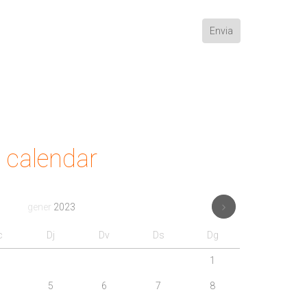
calendar
gener
2023
c
Dj
Dv
Ds
Dg
1
5
6
7
8