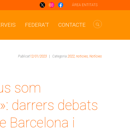
ÁREA ENTITATS
ERVEIS
FEDERA’T
CONTACTE
Publicat
12/01/2023
|
Categoria
2022,
noticies,
Notícies
eus som
»: darrers debats
e Barcelona i