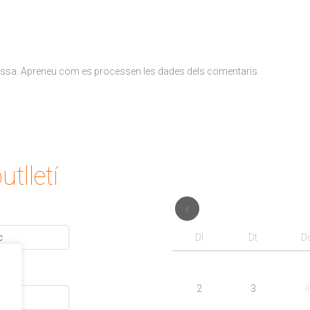
ossa.
Apreneu com es processen les dades dels comentaris
.
utlletí
Dl
Dt
D
2
3
4