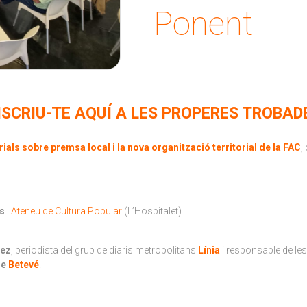
Ponent
NSCRIU-TE AQUÍ A LES PROPERES TROBAD
rials sobre premsa local i la nova organització territorial de la FAC
,
ès
|
Ateneu de Cultura Popular
(L’Hospitalet)
uez
, periodista del grup de diaris metropolitans
Línia
i responsable de les
de
Betevé
.