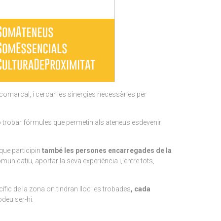
omarcal, i cercar les sinergies necessàries per
inó trobar fórmules que permetin als ateneus esdevenir
que participin
també les
persones encarregades de la
 comunicatiu, aportar la seva experiència i, entre tots,
cífic de la zona on tindran lloc les trobades
, cada
podeu ser-hi.