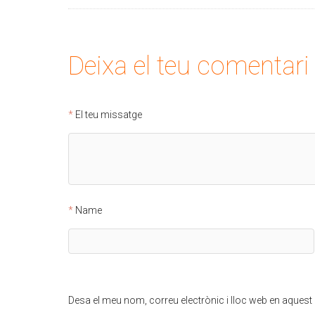
Deixa el teu comentari
El teu missatge
Name
Desa el meu nom, correu electrònic i lloc web en aques