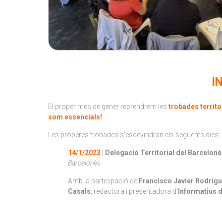
I
El proper mes de gener reprendrem les
trobades territo
som essencials!
.
Les properes trobades s’esdevindran els següents dies:
14/1/2023
|
Delegació Territorial del Barcelon
Barcelonès
Amb la participació de
Francisco Javier Rodríg
Casals
, redactora i presentadora d’
Informatius 