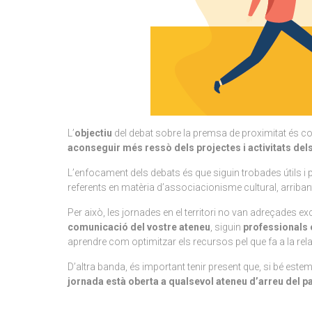
L’
objectiu
del debat sobre la premsa de proximitat és co
aconseguir més ressò dels projectes i activitats del
L’enfocament dels debats és que siguin trobades útils i p
referents en matèria d’associacionisme cultural, arriban
Per això, les jornades en el territori no van adreçades e
comunicació del vostre ateneu
, siguin
professionals 
aprendre com optimitzar els recursos pel que fa a la re
D’altra banda, és important tenir present que, si bé estem
jornada està oberta a qualsevol ateneu d’arreu del p