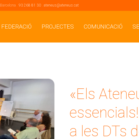
 Barcelona .
93 268 81 30
.
ateneus@ateneus.cat
 FEDERACIÓ
PROJECTES
COMUNICACIÓ
S
«Els Aten
essencials!
a les DTs d