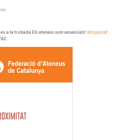
Aran
es a la trobada
Els ateneus som essencials!
del passat
 FAC
.