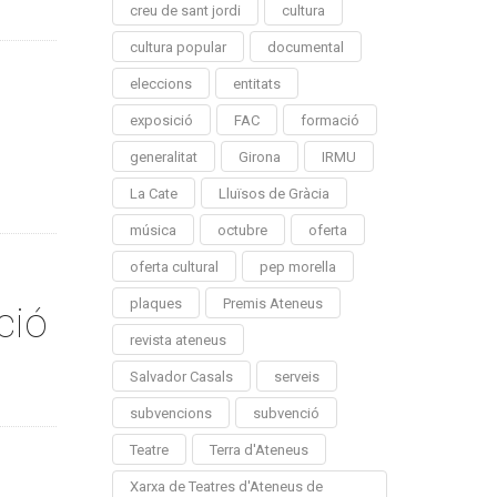
creu de sant jordi
cultura
cultura popular
documental
eleccions
entitats
exposició
FAC
formació
generalitat
Girona
IRMU
La Cate
Lluïsos de Gràcia
música
octubre
oferta
oferta cultural
pep morella
plaques
Premis Ateneus
ció
revista ateneus
Salvador Casals
serveis
subvencions
subvenció
Teatre
Terra d'Ateneus
Xarxa de Teatres d'Ateneus de