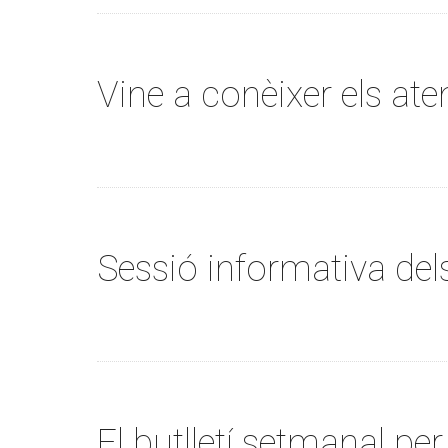
Vine a conèixer els at
Sessió informativa del
El butlletí setmanal per 