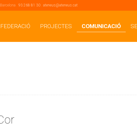
 Barcelona .
93 268 81 30
.
ateneus@ateneus.cat
 FEDERACIÓ
PROJECTES
COMUNICACIÓ
S
Cor