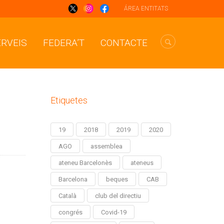
ÁREA ENTITATS
ERVEIS
FEDERA’T
CONTACTE
Etiquetes
19
2018
2019
2020
AGO
assemblea
ateneu Barcelonès
ateneus
Barcelona
beques
CAB
Català
club del directiu
congrés
Covid-19