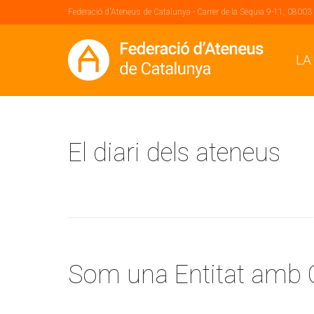
Federació d'Ateneus de Catalunya - Carrer de la Sèquia 9-11, 08003
LA
El diari dels ateneus
Som una Entitat amb 