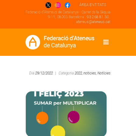
ÁREA ENTITATS
Federació d'Ateneus de Catalunya - Carrer de la Sèquia
9-11, 08003 Barcelona .
93 268 81 30
.
ateneus@ateneus.cat
Dia
29/12/2022
|
Categoria
2022,
noticies,
Notícies