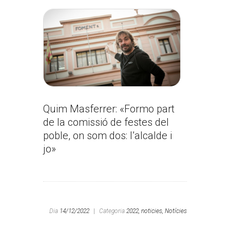
Quim Masferrer: «Formo part
de la comissió de festes del
poble, on som dos: l’alcalde i
jo»
Dia
14/12/2022
|
Categoria
2022,
noticies,
Notícies