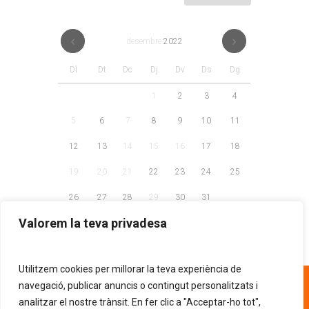
desembre
2022
Dl
Dt
Dc
Dj
Dv
Ds
Dg
1
2
3
4
5
6
7
8
9
10
11
12
13
14
15
16
17
18
19
20
21
22
23
24
25
26
27
28
29
30
31
Valorem la teva privadesa
Utilitzem cookies per millorar la teva experiència de
93 268 81 30
navegació, publicar anuncis o contingut personalitzats i
analitzar el nostre trànsit. En fer clic a "Acceptar-ho tot",