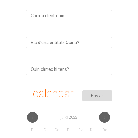
calendar
juliol
2022
Dl
Dt
Dc
Dj
Dv
Ds
Dg