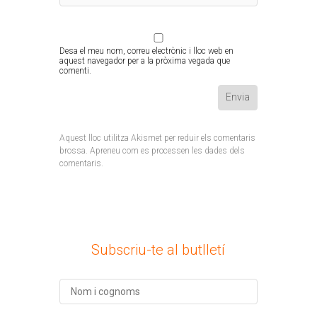
Desa el meu nom, correu electrònic i lloc web en
aquest navegador per a la pròxima vegada que
comenti.
Aquest lloc utilitza Akismet per reduir els comentaris
brossa.
Apreneu com es processen les dades dels
comentaris
.
Subscriu-te al butlletí