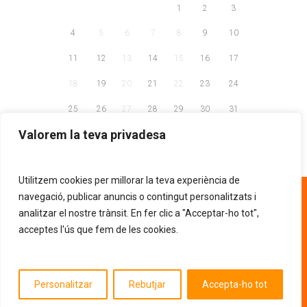
1
2
3
4
5
6
7
8
9
10
11
12
13
14
15
16
17
18
19
20
21
22
23
24
25
26
27
28
29
30
31
Valorem la teva privadesa
Utilitzem cookies per millorar la teva experiència de
93 268 81 30
navegació, publicar anuncis o contingut personalitzats i
analitzar el nostre trànsit. En fer clic a "Acceptar-ho tot",
acceptes l'ús que fem de les cookies.
AVÍS LEGAL
POLÍTICA DE PRIVACITAT
.
POLÍTICA DE COOKIES
Entitat d'utilitat pública segons la resolució
Personalitzar
Rebutjar
Accepta-ho tot
JUS/675/2013