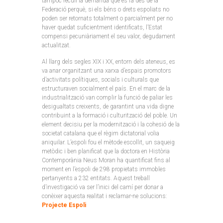
tampoc recull la demanda que es fa des de la
Federació perquè, si els béns o drets espoliats no
poden ser retornats totalment o parcialment per no
haver quedat suficientment identificats, l’Estat
compensi pecuniàriament el seu valor, degudament
actualitzat.
Al llarg dels segles XIX i XX, entorn dels ateneus, es
va anar organitzant una xarxa d’espais promotors
d’activitats polítiques, socials i culturals que
estructuraven socialment el país. En el marc de la
industrialització van complir la funció de paliar les
desigualtats creixents, de garantint una vida digne
contribuint a la formació i culturització del poble. Un
element decisiu per la modernització i la cohesió de la
societat catalana que el règim dictatorial volia
aniquilar. L’espoli fou el mètode escollit, un saqueig
metòdic i ben planificat que la doctora en Història
Contemporània Neus Moran ha quantificat fins al
moment en l’espoli de 298 propietats immobles
pertanyents a 232 entitats. Aquest treball
d’investigació va ser l’inici del camí per donar a
conèixer aquesta realitat i reclamar-ne solucions:
Projecte Espoli