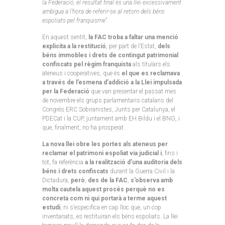
la Federació, el resultat final és una llei excessivament
ambigua a l’hora de referir-se al retorn dels béns
espoliats pel franquisme
”.
En aquest sentit,
la FAC troba a faltar una menció
explicita a la restitució
, per part de l’Estat,
dels
béns immobles i drets de contingut patrimonial
confiscats pel règim franquista
als titulars els
ateneus i cooperatives, que és
el que es reclamava
a través de l’esmena d’addició a la Llei impulsada
per la Federació
que van presentar el passat mes
de novembre els grups parlamentaris catalans del
Congrés ERC Sobiranistes, Junts per Catalunya, el
PDECat i la CUP, juntament amb EH Bildu i el BNG, i
que, finalment, no ha prosperat.
La nova llei obre les portes als ateneus per
reclamar el patrimoni espoliat via judicial i
, fins i
tot, fa referència
a la realització d’una auditoria dels
béns i drets confiscats
durant la Guerra Civil i la
Dictadura,
però
,
des de la FAC
,
s’observa amb
molta cautela aquest procés perquè no es
concreta com ni qui portarà a terme aquest
estudi
, ni s’especifica en cap lloc que, un cop
inventariats, es restituiran els béns espoliats. La llei