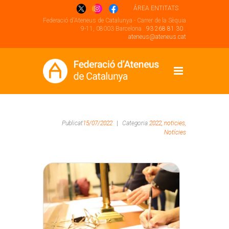
ÁREA ENTITATS
Federació d'Ateneus de Catalunya - Carrer de la Sèquia
9-11, 08003 Barcelona .
93 268 81 30
.
ateneus@ateneus.cat
Publicat
15/07/2022
|
Categoria
2022,
noticies,
Notícies