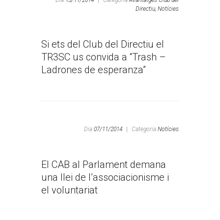
Dia
13/11/2014
|
Categoria
Avantatges Club del
Directiu,
Notícies
Si ets del Club del Directiu el
TR3SC us convida a “Trash –
Ladrones de esperanza”
Dia
07/11/2014
|
Categoria
Notícies
El CAB al Parlament demana
una llei de l’associacionisme i
el voluntariat