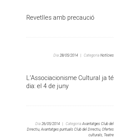
Revetlles amb precaució
Dia
28/05/2014
|
Categoria
Notícies
L’Associacionisme Cultural ja té
dia: el 4 de juny
Dia
26/05/2014
|
Categoria
Avantatges Club del
Directiu,
Avantatges puntuals Club del Directiu,
Ofertes
culturals,
Teatre