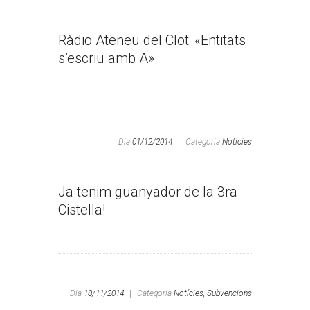
Ràdio Ateneu del Clot: «Entitats
s’escriu amb A»
Dia
01/12/2014
|
Categoria
Notícies
Ja tenim guanyador de la 3ra
Cistella!
Dia
18/11/2014
|
Categoria
Notícies,
Subvencions