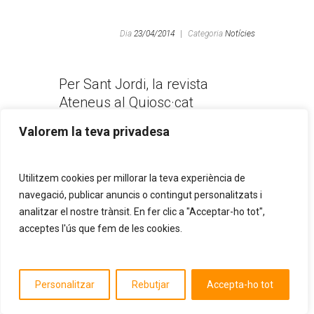
Dia
23/04/2014
|
Categoria
Notícies
Per Sant Jordi, la revista
Ateneus al Quiosc·cat
Valorem la teva privadesa
Utilitzem cookies per millorar la teva experiència de
Dia
10/04/2014
|
Categoria
Subvencions
navegació, publicar anuncis o contingut personalitzats i
analitzar el nostre trànsit. En fer clic a "Acceptar-ho tot",
acceptes l'ús que fem de les cookies.
Subvenció per a la digitalització
de sales de cinema
Personalitzar
Rebutjar
Accepta-ho tot