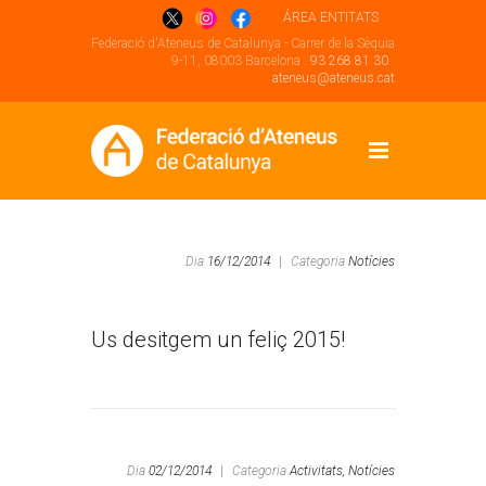
ÁREA ENTITATS
Federació d'Ateneus de Catalunya - Carrer de la Sèquia
9-11, 08003 Barcelona .
93 268 81 30
.
ateneus@ateneus.cat
Dia
16/12/2014
|
Categoria
Notícies
Us desitgem un feliç 2015!
Dia
02/12/2014
|
Categoria
Activitats,
Notícies