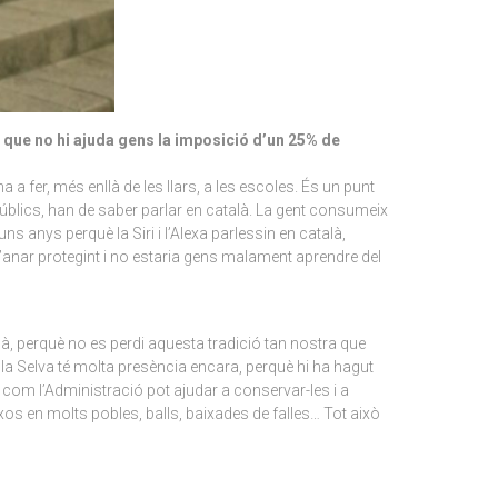
ic que no hi ajuda gens la imposició d’un 25% de
a fer, més enllà de les llars, a les escoles. És un punt
 públics, han de saber parlar en català. La gent consumeix
ns anys perquè la Siri i l’Alexa parlessin en català,
’anar protegint i no estaria gens malament aprendre del
là, perquè no es perdi aquesta tradició tan nostra que
 la Selva té molta presència encara, perquè hi ha hagut
i com l’Administració pot ajudar a conservar-les i a
xos en molts pobles, balls, baixades de falles… Tot això