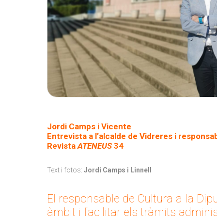
Jordi Camps i Vicente
Entrevista a l’alcalde de Vidreres i responsa
Revista
ATENEUS
34
Text i fotos:
Jordi Camps i Linnell
El responsable de Cultura a la Dip
àmbit i facilitar els tràmits admini