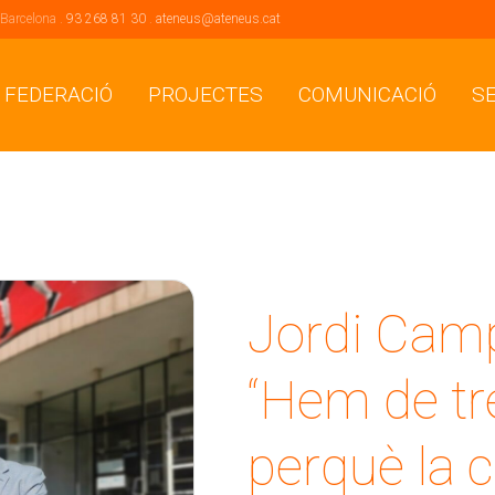
 Barcelona .
93 268 81 30
.
ateneus@ateneus.cat
 FEDERACIÓ
PROJECTES
COMUNICACIÓ
S
Jordi Camp
“Hem de tre
perquè la cu