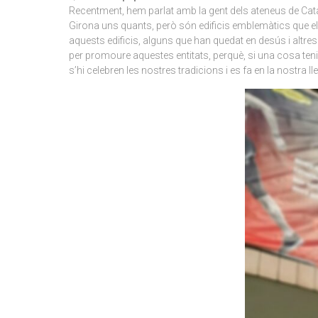
Recentment, hem parlat amb la gent dels ateneus de Catal
Girona uns quants, però són edificis emblemàtics que els 
aquests edificis, alguns que han quedat en desús i altres
per promoure aquestes entitats, perquè, si una cosa tenim 
s’hi celebren les nostres tradicions i es fa en la nostra 