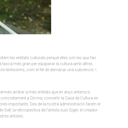
oltem les entitats culturals perquè elles són les que fan
una tasca més gran per equiparar la cultura amb altres
són lentíssims, com el fet de demanar una subvenció. I
ermès arribar a més entitats que en anys anteriors.
I, concretament a Girona, convertir la Casa de Cultura en
’obres importants. Des de la nostra administració farem el
alt, la retrospectiva de l’artista suís Giger, el creador
tres artistes.