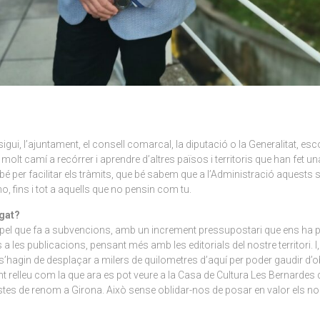
igui, l’ajuntament, el consell comarcal, la diputació o la Generalitat, esc
molt camí a recórrer i aprendre d’altres països i territoris que han fet 
é per facilitar els tràmits, que bé sabem que a l’Administració aquests 
o, fins i tot a aquells que no pensin com tu.
egat?
s pel que fa a subvencions, amb un increment pressupostari que ens ha p
 a les publicacions, pensant més amb les editorials del nostre territori. 
 no s’hagin de desplaçar a milers de quilometres d’aquí per poder gaudir d
relleu com la que ara es pot veure a la Casa de Cultura Les Bernardes de S
istes de renom a Girona. Això sense oblidar-nos de posar en valor els nos