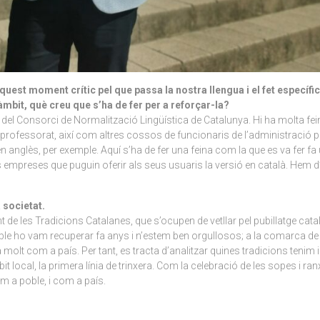
aquest moment crític pel que passa la nostra llengua i el fet específ
 àmbit, què creu que s’ha de fer per a reforçar-la?
del Consorci de Normalització Lingüística de Catalunya. Hi ha molta feina 
 El professorat, així com altres cossos de funcionaris de l’administració
n anglès, per exemple. Aquí s’ha de fer una feina com la que es va fer fa u
s empreses que puguin oferir als seus usuaris la versió en català. Hem d
 societat.
 de les Tradicions Catalanes, que s’ocupen de vetllar pel pubillatge cata
poble ho vam recuperar fa anys i n’estem ben orgullosos; a la comarca de
 molt com a país. Per tant, es tracta d’analitzar quines tradicions tenim 
local, la primera línia de trinxera. Com la celebració de les sopes i ran
om a poble, i com a país.