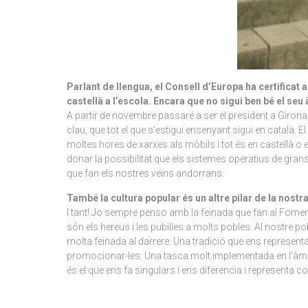
Parlant de llengua, el Consell d’Europa ha certificat 
castellà a l’escola. Encara que no sigui ben bé el seu
A partir de novembre passaré a ser el president a Girona 
clau, que tot el que s’estigui ensenyant sigui en català.
moltes hores de xarxes als mòbils i tot és en castellà o e
donar la possibilitat que els sistemes operatius de gran
que fan els nostres veïns andorrans.
També la cultura popular és un altre pilar de la nostra
I tant! Jo sempre penso amb la feinada que fan al Foment
són els hereus i les pubilles a molts pobles. Al nostre 
molta feinada al darrere. Una tradició que ens representa
promocionar-les. Una tasca molt implementada en l’àmbit 
és el que ens fa singulars i ens diferencia i representa c