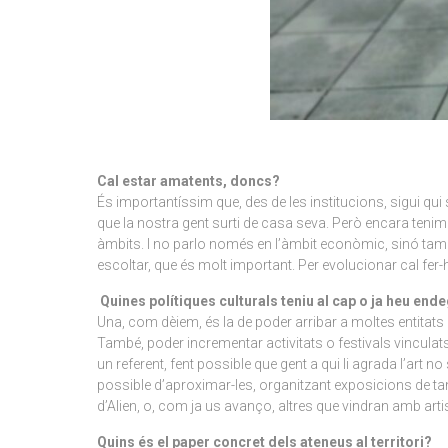
Cal estar amatents, doncs?
És importantíssim que, des de les institucions, sigui qui s
que la nostra gent surti de casa seva. Però encara tenim 
àmbits. I no parlo només en l’àmbit econòmic, sinó tamb
escoltar, que és molt important. Per evolucionar cal fer-h
Quines polítiques culturals teniu al cap o ja heu end
Una, com dèiem, és la de poder arribar a moltes entitat
També, poder incrementar activitats o festivals vinculats
un referent, fent possible que gent a qui li agrada l’art
possible d’aproximar-les, organitzant exposicions de tant 
d’Alien, o, com ja us avanço, altres que vindran amb art
Quins és el paper concret dels ateneus al territori?