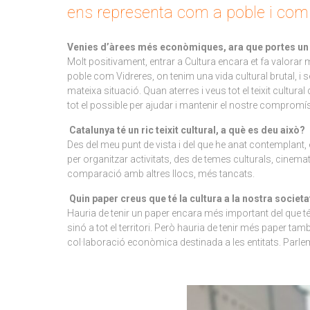
ens representa com a poble i com 
Venies d’àrees més econòmiques, ara que portes un a
Molt positivament, entrar a Cultura encara et fa valorar
poble com Vidreres, on tenim una vida cultural brutal, i s
mateixa situació. Quan aterres i veus tot el teixit cultu
tot el possible per ajudar i mantenir el nostre compromís
Catalunya té un ric teixit cultural, a què es deu això?
Des del meu punt de vista i del que he anat contemplant, é
per organitzar activitats, des de temes culturals, cinemat
comparació amb altres llocs, més tancats.
Quin paper creus que té la cultura a la nostra societa
Hauria de tenir un paper encara més important del que té
sinó a tot el territori. Però hauria de tenir més paper t
col·laboració econòmica destinada a les entitats. Parlem