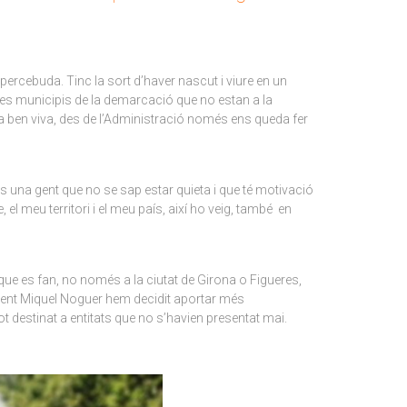
percebuda. Tinc la sort d’haver nascut i viure en un
altres municipis de la demarcació que no estan a la
tura ben viva, des de l’Administració només ens queda fer
 És una gent que no se sap estar quieta i que té motivació
el meu territori i el meu país, així ho veig, també en
que es fan, no només a la ciutat de Girona o Figueres,
esident Miquel Noguer hem decidit aportar més
t destinat a entitats que no s’havien presentat mai.