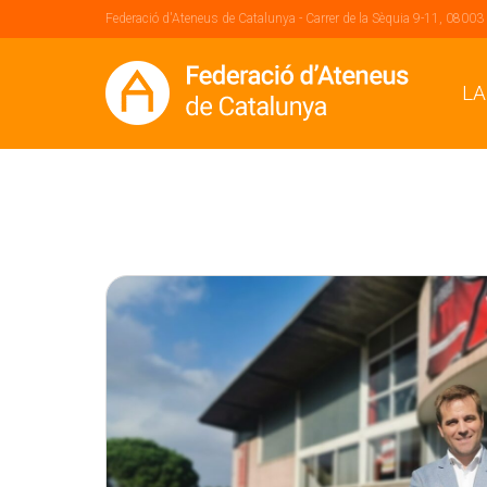
Federació d'Ateneus de Catalunya - Carrer de la Sèquia 9-11, 08003
LA