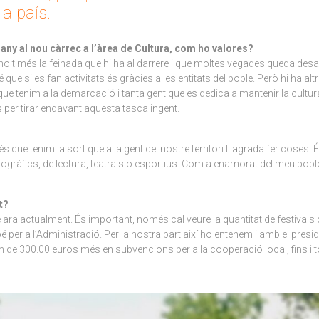
a país.
ny al nou càrrec a l’àrea de Cultura, com ho valores?
 molt més la feinada que hi ha al darrere i que moltes vegades queda desa
é que si es fan activitats és gràcies a les entitats del poble. Però hi ha 
ral que tenim a la demarcació i tanta gent que es dedica a mantenir la cul
 per tirar endavant aquesta tasca ingent.
s que tenim la sort que a la gent del nostre territori li agrada fer coses.
ogràfics, de lectura, teatrals o esportius. Com a enamorat del meu poble, 
t?
 ara actualment. És important, només cal veure la quantitat de festivals 
ambé per a l’Administració. Per la nostra part així ho entenem i amb el pr
 de 300.00 euros més en subvencions per a la cooperació local, fins i to