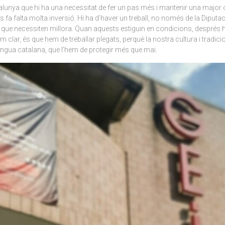
unya que hi ha una necessitat de fer un pas més i mantenir una major col
fa falta molta inversió. Hi ha d’haver un treball, no només de la Diputac
 que necessiten millora. Quan aquests estiguin en condicions, després hi 
clar, és que hem de treballar plegats, perquè la nostra cultura i tradicio
llengua catalana, que l’hem de protegir més que mai.