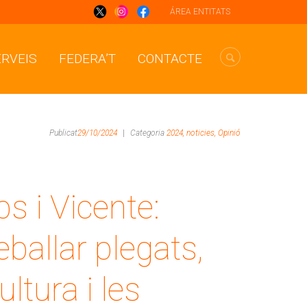
ÁREA ENTITATS
ERVEIS
FEDERA’T
CONTACTE
Publicat
29/10/2024
|
Categoria
2024,
noticies,
Opinió
s i Vicente:
ballar plegats,
ltura i les