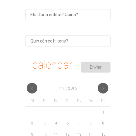
calendar
maig
2016
Dl
Dt
Dc
Dj
Dv
Ds
Dg
1
2
3
4
5
6
7
8
9
10
11
12
13
14
15