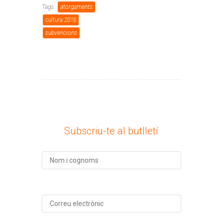
Tags:
atorgaments
cultura 2016
subvencions
Subscriu-te al butlletí