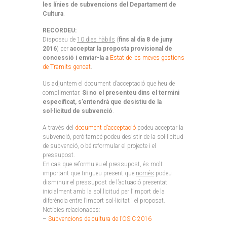
les línies de subvencions del Departament de
Cultura
.
RECORDEU:
Disposeu de
10 dies hàbils
(
fins al dia 8 de juny
2016
) per
acceptar la proposta provisional de
concessió i enviar-la a
Estat de les meves gestions
de Tràmits gencat
.
Us adjuntem el document d’acceptació que heu de
complimentar.
Si no el presenteu dins el termini
especificat, s’entendrà que desistiu de la
sol·licitud de subvenció
.
A través del
document d’acceptació
podeu acceptar la
subvenció, però també podeu desistir de la sol·licitud
de subvenció, o bé reformular el projecte i el
pressupost.
En cas que reformuleu el pressupost, és molt
important que tingueu present que
només
podeu
disminuir el pressupost de l’actuació presentat
inicialment amb la sol.licitud per l’import de la
diferència entre l’import sol·licitat i el proposat.
Notícies relacionades:
–
Subvencions de cultura de l’OSIC 2016