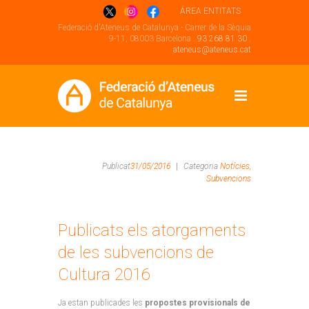
ÁREA ENTITATS
Federació d'Ateneus de Catalunya - Carrer de la Sèquia
9-11, 08003 Barcelona .
93 268 81 30
.
ateneus@ateneus.cat
Publicat
31/05/2016
|
Categoria
Notícies,
Subvencions
Publicats els atorgaments
de les subvencions de
Cultura 2016
Ja estan publicades les
propostes provisionals de