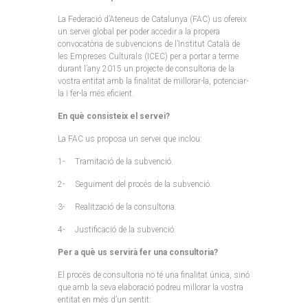
La Federació d’Ateneus de Catalunya (FAC) us ofereix
un servei global per poder accedir a la propera
convocatòria de subvencions de l’Institut Català de
les Empreses Culturals (ICEC) per a portar a terme
durant l’any 2015 un projecte de consultoria de la
vostra entitat amb la finalitat de millorar-la, potenciar-
la i fer-la més eficient.
En què consisteix el servei?
La FAC us proposa un servei que inclou:
1- Tramitació de la subvenció.
2- Seguiment del procés de la subvenció.
3- Realització de la consultoria.
4- Justificació de la subvenció.
Per a què us servirà fer una consultoria?
El procés de consultoria no té una finalitat única, sinó
que amb la seva elaboració podreu millorar la vostra
entitat en més d’un sentit: