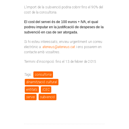
L’import de la subvenció podria cobrir fins el 90% del
cost de la consultoria.
El cost del servei és de 100 euros + IVA, el qual
podreu imputar en la justificació de despeses de la
subvenció en cas de ser atorgada.
Si hi esteu interessats, envieu urgentment un correu
electrònic a:
ateneus@ateneus.cat
i ens posarem en
contacte amb vosaltres.
Termini d’inscripció: fins el 13 de febrer de 2015
Tags:
consultoria
dinamització cultural
entitats
ICEC
servei
subvenció