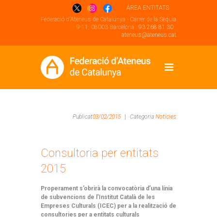
ÁREA ENTITATS
Federació d'Ateneus de Catalunya - Carrer de la Sèquia
9-11, 08003 Barcelona .
93 268 81 30
.
ateneus@ateneus.cat
Publicat
03/02/2015
|
Categoria
Notícies
Consultoria per entitats
2015
Properament s’obrirà la convocatòria d’una línia
de subvencions de l’Institut Català de les
Empreses Culturals (ICEC) per a la realització de
consultories per a entitats culturals