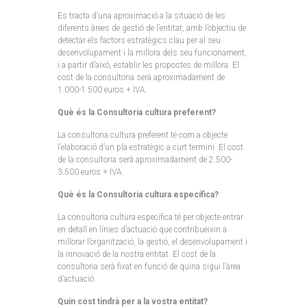
Es tracta d’una aproximació a la situació de les
diferents àrees de gestió de l’entitat, amb l’objectiu de
detectar els factors estratègics clau per al seu
desenvolupament i la millora dels seu funcionament,
i a partir d’això, establir les propostes de millora. El
cost de la consultoria serà aproximadament de
1.000-1.500 euros + IVA.
Què és la Consultoria cultura preferent?
La consultoria cultura preferent té com a objecte
l’elaboració d’un pla estratègic a curt termini. El cost
de la consultoria serà aproximadament de 2.500-
3.500 euros + IVA.
Què és la Consultoria cultura específica?
La consultoria cultura específica té per objecte entrar
en detall en línies d’actuació que contribueixin a
millorar l’organització, la gestió, el desenvolupament i
la innovació de la nostra entitat. El cost de la
consultoria serà fixat en funció de quina sigui l’àrea
d’actuació.
Quin cost tindrà per a la vostra entitat?