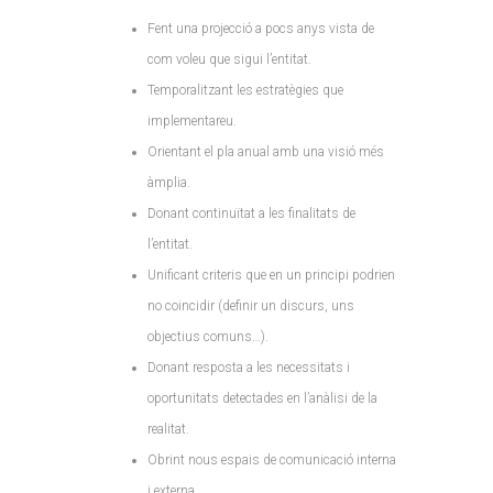
Fent una projecció a pocs anys vista de
com voleu que sigui l’entitat.
Temporalitzant les estratègies que
implementareu.
Orientant el pla anual amb una visió més
àmplia.
Donant continuïtat a les finalitats de
l’entitat.
Unificant criteris que en un principi podrien
no coincidir (definir un discurs, uns
objectius comuns…).
Donant resposta a les necessitats i
oportunitats detectades en l’anàlisi de la
realitat.
Obrint nous espais de comunicació interna
i externa.