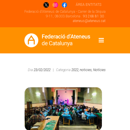
ÁREA ENTITATS
Federació d'Ateneus de Catalunya - Carrer de la Sèquia
9-11, 08003 Barcelona .
93 268 81 30
.
ateneus@ateneus.cat
Dia
23/02/2022
|
Categoria
2022,
noticies,
Notícies