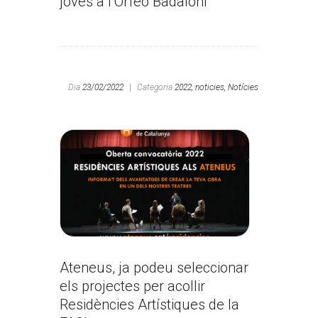
joves a l’Orfeó Badaloní
Dia
23/02/2022
|
Categoria
2022,
noticies,
Notícies
Ateneus, ja podeu seleccionar
els projectes per acollir
Residències Artístiques de la