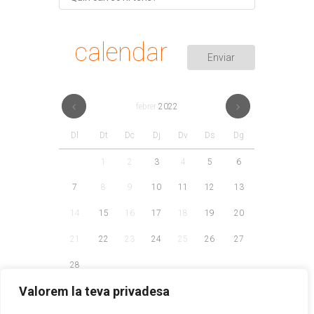
calendar
febrer
2022
Dl
Dt
Dc
Dj
Dv
Ds
Dg
1
2
3
4
5
6
7
8
9
10
11
12
13
14
15
16
17
18
19
20
21
22
23
24
25
26
27
28
Valorem la teva privadesa