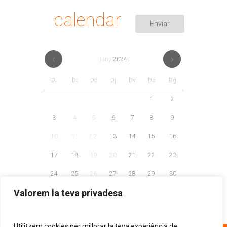
calendar
juny
2024
Dl
Dt
Dc
Dj
Dv
Ds
Dg
1
2
3
4
5
6
7
8
9
10
11
12
13
14
15
16
17
18
19
20
21
22
23
24
25
26
27
28
29
30
Valorem la teva privadesa
Utilitzem cookies per millorar la teva experiència de