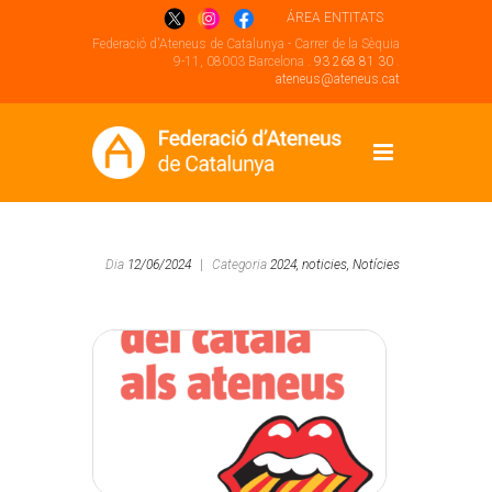
ÁREA ENTITATS
Federació d'Ateneus de Catalunya - Carrer de la Sèquia
9-11, 08003 Barcelona .
93 268 81 30
.
ateneus@ateneus.cat
Dia
12/06/2024
|
Categoria
2024,
noticies,
Notícies