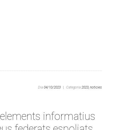
Dia
04/10/2023
|
Categoria
2023,
noticies
 elements informatius
eus federats espoliats