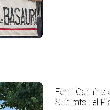
Fem ‘Camins d
Subirats i el P