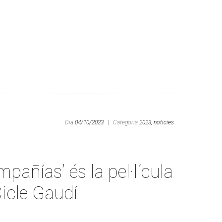
Dia
04/10/2023
|
Categoria
2023,
noticies
pañías’ és la pel·lícula
Cicle Gaudí