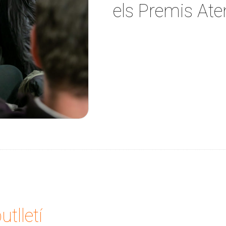
els Premis At
utlletí