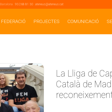
 Barcelona .
93 268 81 30
.
ateneus@ateneus.cat
 FEDERACIÓ
PROJECTES
COMUNICACIÓ
S
La Lliga de Cap
Català de Mad
reconeixements