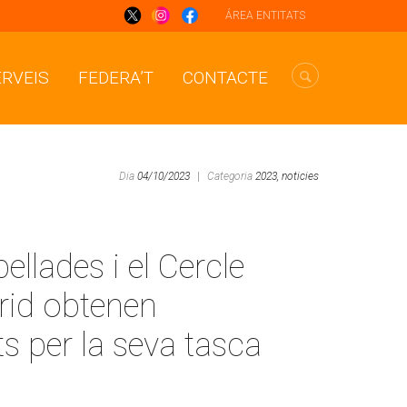
ÁREA ENTITATS
ERVEIS
FEDERA’T
CONTACTE
Dia
04/10/2023
|
Categoria
2023,
noticies
ellades i el Cercle
rid obtenen
 per la seva tasca