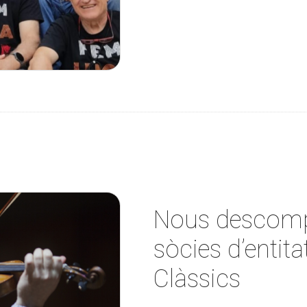
Nous descompt
sòcies d’entit
Clàssics