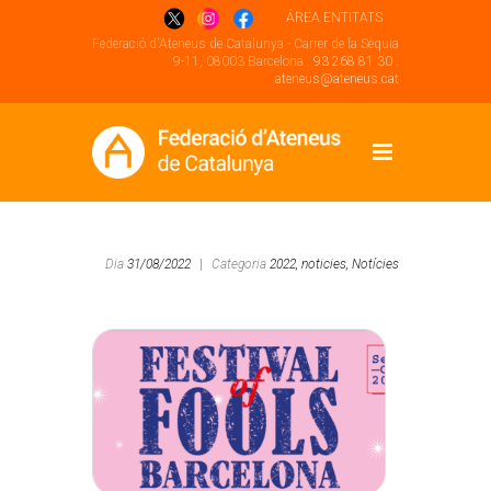
ÁREA ENTITATS
Federació d'Ateneus de Catalunya - Carrer de la Sèquia
9-11, 08003 Barcelona .
93 268 81 30
.
ateneus@ateneus.cat
Dia
31/08/2022
|
Categoria
2022,
noticies,
Notícies