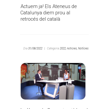
Actuem ja! Els Ateneus de
Catalunya diem prou al
retrocés del català
Dia
31/08/2022
|
Categoria
2022,
noticies,
Notícies