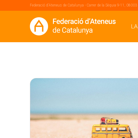
Federació d'Ateneus de Catalunya - Carrer de la Sèquia 9-11, 08003
LA