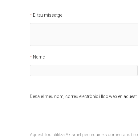
El teu missatge
Name
Desa el meu nom, correu electrònic i lloc web en aques
Aquest lloc utilitza Akismet per reduir els comentaris br