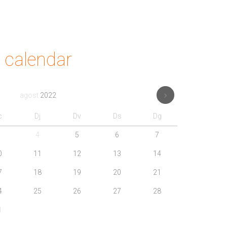
calendar
agost
2022
c
Dj
Dv
Ds
Dg
4
5
6
7
0
11
12
13
14
7
18
19
20
21
4
25
26
27
28
1