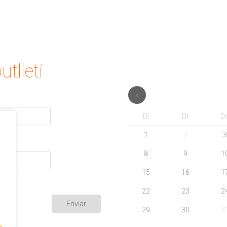
utlletí
Dl
Dt
D
1
2
3
8
9
1
15
16
1
22
23
2
29
30
3