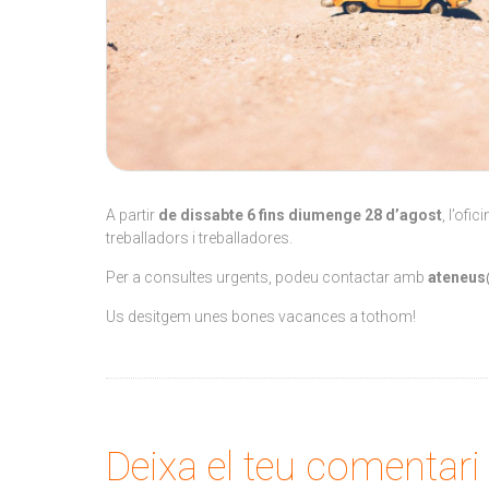
A partir
de dissabte 6 fins diumenge 28 d’agost
, l’of
treballadors i treballadores.
Per a consultes urgents, podeu contactar amb
ateneus
Us desitgem unes bones vacances a tothom!
Deixa el teu comentari