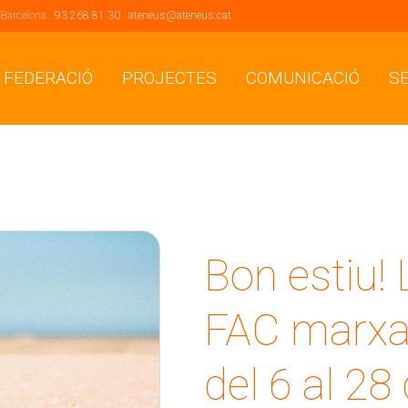
 Barcelona .
93 268 81 30
.
ateneus@ateneus.cat
 FEDERACIÓ
PROJECTES
COMUNICACIÓ
S
Bon estiu! L
FAC marxa
del 6 al 28