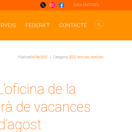
ÁREA ENTITATS
ERVEIS
FEDERA’T
CONTACTE
Publicat
04/08/2022
|
Categoria
2022,
noticies,
Notícies
’oficina de la
rà de vacances
 d’agost