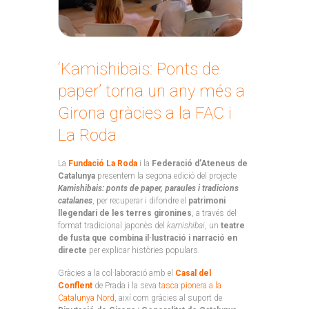
‘Kamishibais: Ponts de
paper’ torna un any més a
Girona gràcies a la FAC i
La Roda
La
Fundació La Roda
i la
Federació d’Ateneus de
Catalunya
presentem la segona edició del projecte
Kamishibais: ponts de paper, paraules i tradicions
catalanes
, per recuperar i difondre el
patrimoni
llegendari de les terres gironines
, a través del
format tradicional japonès del
kamishibai
, un
teatre
de fusta que combina il·lustració i narració en
directe
per explicar històries populars.
Gràcies a la col·laboració amb el
Casal del
Conflent
de Prada i la seva
tasca pionera a la
Catalunya Nord
, així com gràcies al suport de