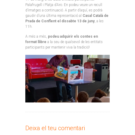
Palafrugell i Platja d’Aro. En podeu veure un recull
d’imatges a continuació. A partir d’aquí, es podrà
gaudir d’una última representació al
Casal Català de
Prada de Conflent el dissabte 13 de juny
, a les
11h.
A més a més,
podeu adquirir els contes en
format llibre
a la seu de qualsevol de les entitats
participants per mantenir viva la tradició!
Deixa el teu comentari