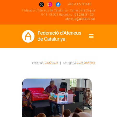
ÁREA ENTITATS
Federació d'Ateneus de Catalunya - Carrer de la Sèquia
9-11, 08003 Barcelona .
93 268 81 30
.
ateneus@ateneus.cat
Publicat
19/05/2026
|
Categoria
2026,
noticies