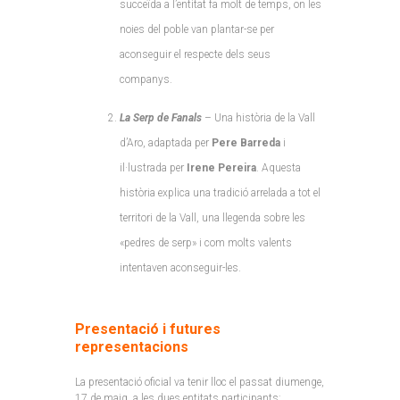
succeïda a l’entitat fa molt de temps, on les
noies del poble van plantar-se per
aconseguir el respecte dels seus
companys.
La Serp de Fanals
– Una història de la Vall
d’Aro, adaptada per
Pere Barreda
i
il·lustrada per
Irene Pereira
. Aquesta
història explica una tradició arrelada a tot el
territori de la Vall, una llegenda sobre les
«pedres de serp» i com molts valents
intentaven aconseguir-les.
Presentació i futures
representacions
La presentació oficial va tenir lloc el passat diumenge,
17 de maig, a les dues entitats participants: