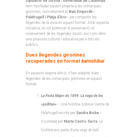
Diputació de Girona
i
Generalitat de Catalunya
,
hem traslladat aquest projecte a les comarques
gironines, concretament al
Baix Empordà -
Palafrugell i Platja d’Aro-
, per compartir les
llegendes de la zona en aquest format. Amb aquesta
iniciativa, es vol potenciar la preservació i el
coneixement de les llegendes locals, així com oferir
una proposta cultural i educativa per a tots els
públics.
Dues llegendes gironines
recuperades en format
kamishibai
En aquesta segona edició, s’han adaptat dues
llegendes de les comarques gironines en aquest
format:
La Festa Major de 1899: La vaga de les
«pollitas»
– Una història sobre el Centre de
Palafrugell escrita per
Sandra Bisbe
i
il·lustrada per
Marta Castro Serra
. La
història ens parla d’una vaga de ball