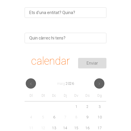
calendar
maig
2026
Dl
Dt
Dc
Dj
Dv
Ds
Dg
1
2
3
4
5
6
7
8
9
10
11
12
13
14
15
16
17