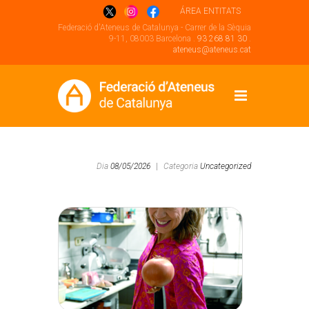
ÁREA ENTITATS
Federació d'Ateneus de Catalunya - Carrer de la Sèquia
9-11, 08003 Barcelona .
93 268 81 30
.
ateneus@ateneus.cat
Dia
08/05/2026
|
Categoria
Uncategorized