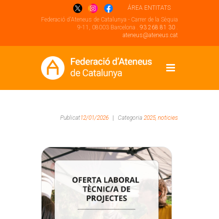
ÁREA ENTITATS
Federació d'Ateneus de Catalunya - Carrer de la Sèquia
9-11, 08003 Barcelona .
93 268 81 30
.
ateneus@ateneus.cat
Publicat
12/01/2026
|
Categoria
2025,
noticies