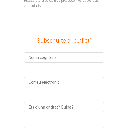
brossa.
Apreneu com es processen les dades dels
comentaris
.
Subscriu-te al butlletí