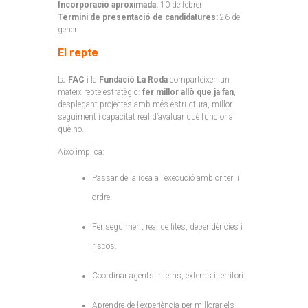
Incorporació aproximada:
10 de febrer
Termini de presentació de candidatures:
26 de
gener
El repte
La
FAC
i la
Fundació La Roda
comparteixen un
mateix repte estratègic:
fer millor allò que ja fan
,
desplegant projectes amb més estructura, millor
seguiment i capacitat real d’avaluar què funciona i
què no.
Això implica:
Passar de la idea a l’execució amb criteri i
ordre.
Fer seguiment real de fites, dependències i
riscos.
Coordinar agents interns, externs i territori.
Aprendre de l’experiència per millorar els