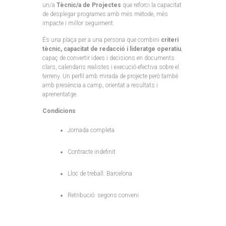
un/a
Tècnic/a de Projectes
que reforci la capacitat
de desplegar programes amb més mètode, més
impacte i millor seguiment.
És una plaça per a una persona que combini
criteri
tècnic, capacitat de redacció i lideratge operatiu
,
capaç de convertir idees i decisions en documents
clars, calendaris realistes i execució efectiva sobre el
terreny. Un perfil amb mirada de projecte però també
amb presència a camp, orientat a resultats i
aprenentatge.
Condicions
Jornada completa
Contracte indefinit
Lloc de treball: Barcelona
Retribució: segons conveni