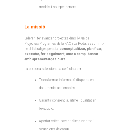
models i no repetir errors.
La missió
Liderar i fer avançar projectes dins l’Àrea de
Projectes/Programes de la FAC i La Roda, assumint-
ne el lideratge operatiu:
conceptualitzar, planificar,
executar, fer seguiment, anar a camp i tancar
amb aprenentatges clars
.
La persona seleccionada serà clau per:
Transformar informació dispersa en
documents accionables.
Garantir coherència, ritme i qualitat en
l’execució.
Aportar criteri davant d’imprevistos i
situacions de camp.