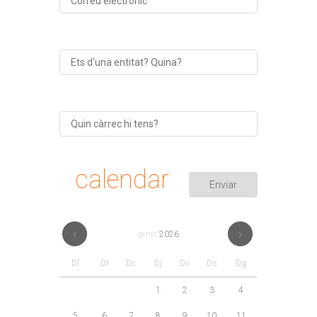
calendar
gener
2026
Dl
Dt
Dc
Dj
Dv
Ds
Dg
1
2
3
4
5
6
7
8
9
10
11