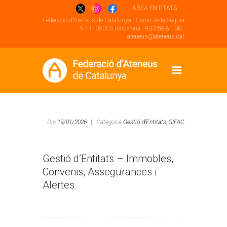
ÁREA ENTITATS
Federació d'Ateneus de Catalunya - Carrer de la Sèquia
9-11, 08003 Barcelona .
93 268 81 30
.
ateneus@ateneus.cat
Dia
19/01/2026
|
Categoria
Gestió d'Entitats,
SIFAC
Gestió d’Entitats – Immobles,
Convenis, Assegurances i
Alertes