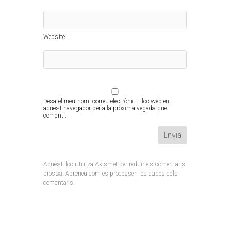
Website
Desa el meu nom, correu electrònic i lloc web en
aquest navegador per a la pròxima vegada que
comenti.
Aquest lloc utilitza Akismet per reduir els comentaris
brossa.
Apreneu com es processen les dades dels
comentaris
.