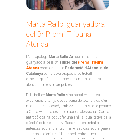
Marta Rallo, guanyadora
del 3r Premi Tribuna
Atenea
L’antropòloga
Marta Rallo Arnau
ha estat la
guanyadora de la
3ª edició del
Premi Tribuna
Atenea
convocat per la
Federació d’Ateneus de
Catalunya
per la seva proposta de treball
d’investigació sobre l’associacionisme cultural
ateneista en els micropobles.
El treball de
Marta Rallo
s’ha basat en la seva
experiència vital, ja que és veïna de tota la vida d’un
micropoble — Coscó, amb 25 habitants, que pertany
a Oliola — i en la seva formació professional. Com a
antropòloga ha pogut fer una anàlisi qualitativa de la
qüestió sobre el terreny. Basant-se en treballs
anteriors sobre ruralitat — en el seu cas sobre gènere
—, associacionisme i transport, entre altres