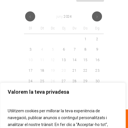
juny
2024
Dl
Dt
Dc
Dj
Dv
Ds
Dg
1
2
3
4
5
6
7
8
9
10
11
12
13
14
15
16
17
18
19
20
21
22
23
24
25
26
27
28
29
30
Valorem la teva privadesa
Utilitzem cookies per millorar la teva experiència de
93 268 81 30
navegació, publicar anuncis o contingut personalitzats i
analitzar el nostre trànsit. En fer clic a "Acceptar-ho tot",