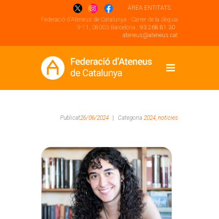
ÁREA ENTITATS
Federació d'Ateneus de Catalunya - Carrer de la Sèquia
9-11, 08003 Barcelona .
93 268 81 30
.
ateneus@ateneus.cat
Publicat
26/06/2024
|
Categoria
2024,
noticies