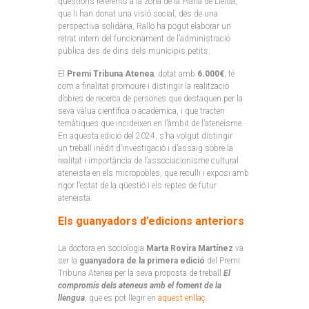
qüestions referents a la zona de la Plana de Lleida,
que li han donat una visió social, des de una
perspectiva solidària, Rallo ha pogut elaborar un
retrat intern del funcionament de l’administració
pública des de dins dels municipis petits.
El
Premi Tribuna Atenea
, dotat amb
6.000€
, té
com a finalitat promoure i distingir la realització
d’obres de recerca de persones que destaquen per la
seva vàlua científica o acadèmica, i que tracten
temàtiques que incideixen en l’àmbit de l’ateneísme.
En aquesta edició del 2024, s’ha volgut distingir
un treball inèdit d’investigació i d’assaig sobre la
realitat i importància de l’associacionisme cultural
ateneista en els micropobles, que reculli i exposi amb
rigor l’estat de la qüestió i els reptes de futur
ateneista.
Els guanyadors d’edicions anteriors
La doctora en sociologia
Marta Rovira Martínez
va
ser la
guanyadora de la primera edició
del Premi
Tribuna Atenea per la seva proposta de treball
El
compromís dels ateneus amb el foment de la
llengua
, que es pot llegir en
aquest enllaç
.