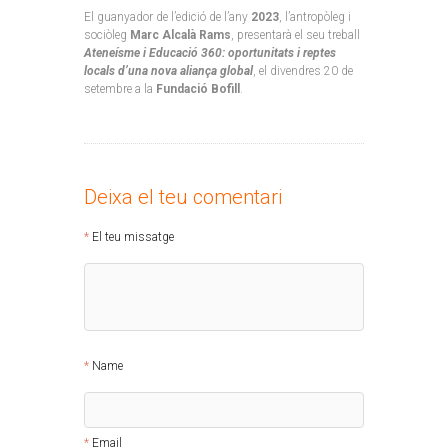
El guanyador de l’edició de l’any
2023
, l’antropòleg i
sociòleg
Marc Alcalà Rams
, presentarà el seu treball
Ateneísme i Educació 360: oportunitats i reptes
locals d’una nova aliança global
, el divendres 20 de
setembre a la
Fundació Bofill
.
Deixa el teu comentari
El teu missatge
Name
Email