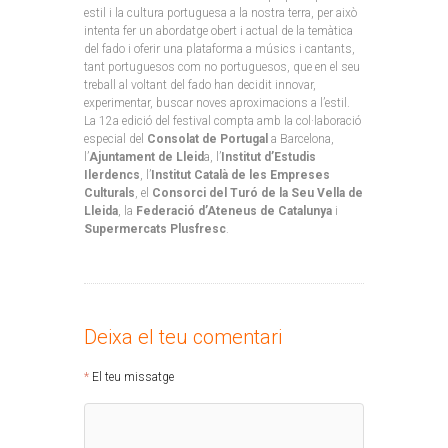
estil i la cultura portuguesa a la nostra terra, per això
intenta fer un abordatge obert i actual de la temàtica
del fado i oferir una plataforma a músics i cantants,
tant portuguesos com no portuguesos, que en el seu
treball al voltant del fado han decidit innovar,
experimentar, buscar noves aproximacions a l’estil.
La 12a edició del festival compta amb la col·laboració
especial del
Consolat de Portugal
a Barcelona,
l’
Ajuntament de Lleid
a, l’
Institut d’Estudis
Ilerdencs
, l’
Institut Català de les Empreses
Culturals
, el
Consorci del Turó de la Seu Vella de
Lleida
, la
Federació d’Ateneus de Catalunya
i
Supermercats Plusfresc
.
Deixa el teu comentari
El teu missatge