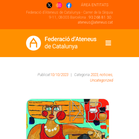
ÁREA ENTITATS
Federació d'Ateneus de Catalunya - Carrer de la Sèquia
9-11, 08003 Barcelona .
93 268 81 30
.
ateneus@ateneus.cat
Publicat
10/10/2023
|
Categoria
2023,
noticies,
Uncategorized