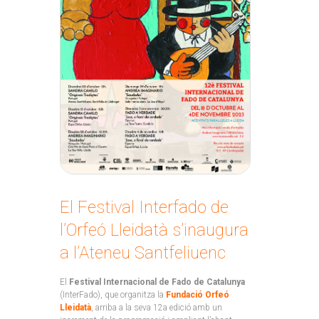
El Festival Interfado de
l’Orfeó Lleidatà s’inaugura
a l’Ateneu Santfeliuenc
El
Festival Internacional de Fado de Catalunya
(InterFado), que organitza la
Fundació Orfeó
Lleidatà
, arriba a la seva 12a edició amb un