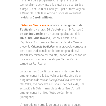
increment de la programació i ampliant l’abast
territorial amb activitats a la ciutat de Lleida, La Seu
d’Urgell, Sant Feliu de Llobregat, i per primera vegada,
a Cambrils, sota la direcció artística de la cantant
lleidatana
Carolina Blàvia
.
L’
Ateneu Santfeliuenc
acollirà la
inauguració del
Festival
el divendres
20 d’octubre
, amb l’actuació
de
Sandra Camilo
, en un acte al qual assistirà la
Hble. Sra. Ana Coelho
, Cònsol General de la
República Portuguesa a Barcelona. Sandra Camilo
presenta
Originais tradições
, una proposta composta
per Fados tradicionals amb lletra original de
Rui
Rocha
interpretada pel fadista, i fados del repertori de
diversos artistes interpretats per Sandra Camilo i
també per Rui Rocha.
La programació continuarà fins al 4 de novembre
amb un concert a la Seu Vella de Lleida, dins de la
programació de
Nits de lluna plena al claustre de la
Seu Vella
, dos concerts a l’Espai Orfeó de Lleida, una
actuació a la Sala Immaculada de La Seu d’Urgell i
amb un concert al Teca Teatre de Cambrils
(Tarragona).
L’InterFado neix amb la voluntat d’apropar aquest