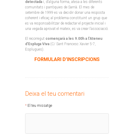
detectada
i, d’alguna forma, atesa a les diferents
comunitats i parròquies de Sarrià. El mes de
setembre de 1999 es va decidir donar una resposta
coherent i eficaç al problema constituint un grup que
es va responsabilitzar de redactar el projecte inicial i
una vegada aprovat el mateix, es va crear l’associació.
El recorregut
començarà a les 9.00h a l’Ateneu
d’Espluga Viva
(C/ Sant Francesc Xavier 5-7,
Esplugues).
FORMULARI D’INSCRIPCIONS
Deixa el teu comentari
El teu missatge