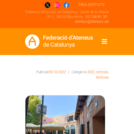
ÁREA ENTITATS
Federació d'Ateneus de Catalunya - Carrer de la Sèquia
9-11, 08003 Barcelona .
93 268 81 30
.
ateneus@ateneus.cat
Publicat
05/10/2022
|
Categoria
2022,
noticies,
Notícies