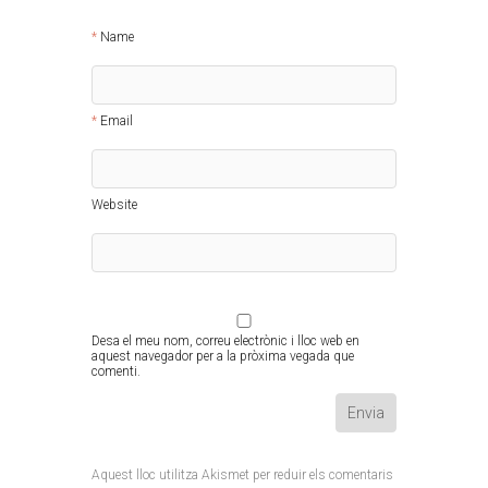
Name
Email
Website
Desa el meu nom, correu electrònic i lloc web en
aquest navegador per a la pròxima vegada que
comenti.
Aquest lloc utilitza Akismet per reduir els comentaris