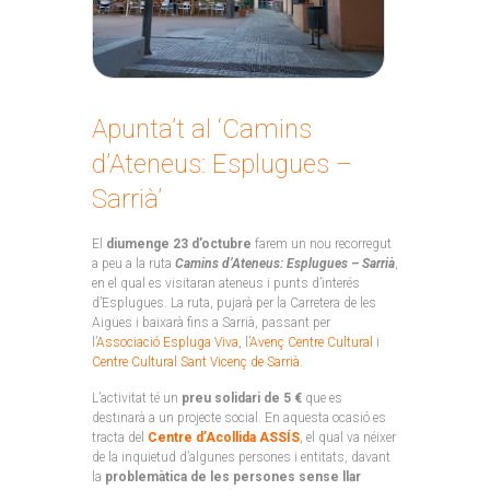
Apunta’t al ‘Camins
d’Ateneus: Esplugues –
Sarrià’
El
diumenge 23 d’octubre
farem un nou recorregut
a peu a la ruta
Camins d’Ateneus: Esplugues – Sarrià
,
en el qual es visitaran ateneus i punts d’interés
d’Esplugues. La ruta, pujarà per la Carretera de les
Aigües i baixarà fins a Sarrià, passant per
l’
Associació Espluga Viva
, l’
Avenç Centre Cultural
i
Centre Cultural Sant Vicenç de Sarrià
.
L’activitat té un
preu solidari de 5 €
que es
destinarà a un projecte social. En aquesta ocasió es
tracta del
Centre d’Acollida ASSÍS
, el qual va néixer
de la inquietud d’algunes persones i entitats, davant
la
problemàtica de les persones sense llar