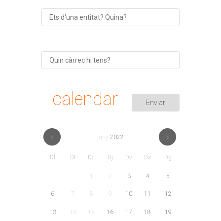
calendar
juny
2022
Dl
Dt
Dc
Dj
Dv
Ds
Dg
1
2
3
4
5
6
7
8
9
10
11
12
13
14
15
16
17
18
19