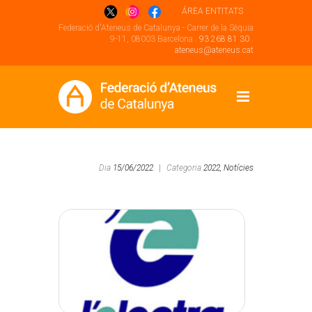
ÁREA ENTITATS
Federació d'Ateneus de Catalunya - Carrer de la Sèquia
9-11, 08003 Barcelona .
93 268 81 30
.
ateneus@ateneus.cat
Dia
15/06/2022
|
Categoria
2022,
Notícies