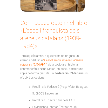
Com podeu obtenir el llibre
«L’espoli franquista dels
ateneus catalans (1939-
1984)»
Tots aquells ateneus que encara no tingueu un
exemplar del llibre
“
L’espoli franquista dels ateneus
catalans (1939-1984)”
, de la doctora en història
contemporània Neus Moran, en podeu obtenir una
copia de forma gratuïta. La
Federació d’Ateneus
us
ofereix tres opcions:
Recollir a la Federació (Plaça Víctor Balaguer,
5, 08003 Barcelona).
Recollir en un acte futur de la FAC.
Enviament a l’entitat (l’entitat haurà