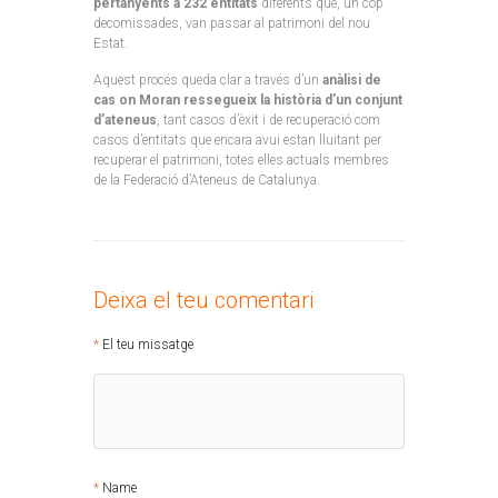
pertanyents a 232 entitats
diferents que, un cop
decomissades, van passar al patrimoni del nou
Estat.
Aquest procés queda clar a través d’un
anàlisi de
cas on Moran ressegueix la història d’un conjunt
d’ateneus
, tant casos d’èxit i de recuperació com
casos d’entitats que encara avui estan lluitant per
recuperar el patrimoni, totes elles actuals membres
de la Federació d’Ateneus de Catalunya.
Deixa el teu comentari
El teu missatge
Name