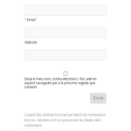
Email
Website
Desa el meu nom, correu electrònic i lloc web en
aquest navegador per a la pròxima vegada que
comenti.
Aquest lloc utilitza Akismet per reduir els comentaris
brossa.
Apreneu com es processen les dades dels
comentaris
.