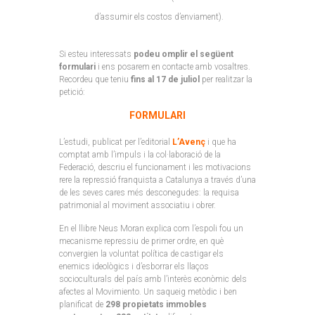
d’assumir els costos d’enviament).
Si esteu interessats
podeu omplir el següent
formulari
i ens posarem en contacte amb vosaltres.
Recordeu que teniu
fins al 17 de juliol
per realitzar la
petició:
FORMULARI
L’estudi, publicat per l’editorial
L’Avenç
i que ha
comptat amb l’impuls i la col·laboració de la
Federació, descriu el funcionament i les motivacions
rere la repressió franquista a Catalunya a través d’una
de les seves cares més desconegudes: la requisa
patrimonial al moviment associatiu i obrer.
En el llibre Neus Moran explica com l’espoli fou un
mecanisme repressiu de primer ordre, en què
convergien la voluntat política de castigar els
enemics ideològics i d’esborrar els llaços
socioculturals del país amb l’interès econòmic dels
afectes al Movimiento. Un saqueig metòdic i ben
planificat de
298 propietats immobles