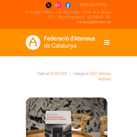
ÁREA ENTITATS
Federació d'Ateneus de Catalunya - Carrer de la Sèquia
9-11, 08003 Barcelona .
93 268 81 30
.
ateneus@ateneus.cat
Publicat
16/03/2022
|
Categoria
2022,
noticies,
Notícies