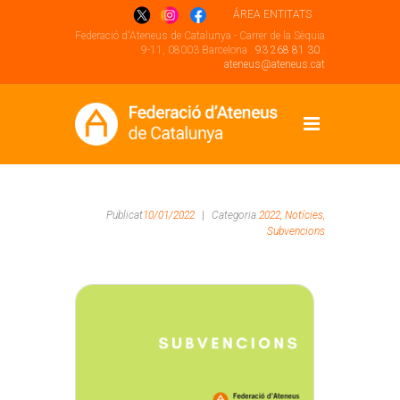
ÁREA ENTITATS
Federació d'Ateneus de Catalunya - Carrer de la Sèquia
9-11, 08003 Barcelona .
93 268 81 30
.
ateneus@ateneus.cat
Publicat
10/01/2022
|
Categoria
2022,
Notícies,
Subvencions