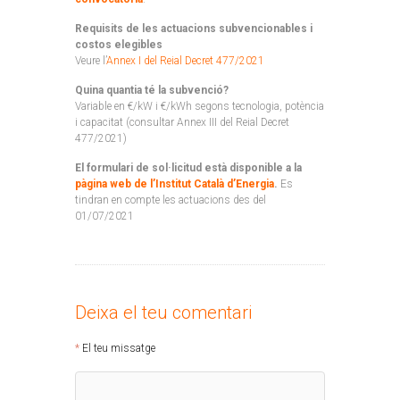
Requisits de les actuacions subvencionables i
costos elegibles
Veure l’
Annex I del Reial Decret 477/2021
Quina quantia té la subvenció?
Variable en €/kW i €/kWh segons tecnologia, potència
i capacitat (consultar Annex III del Reial Decret
477/2021)
El formulari de sol·licitud està disponible a la
pàgina web de l’Institut Català d’Energia
.
Es
tindran en compte les actuacions des del
01/07/2021
Deixa el teu comentari
El teu missatge