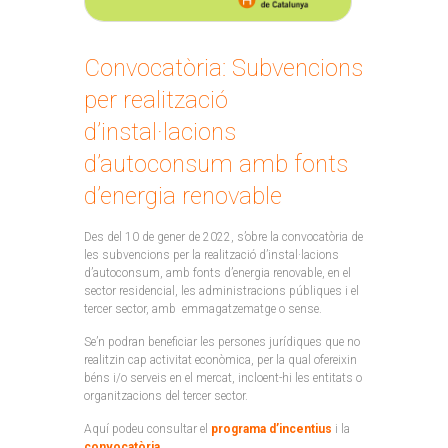
Convocatòria: Subvencions
per realització
d’instal·lacions
d’autoconsum amb fonts
d’energia renovable
Des del 10 de gener de 2022, s’obre la convocatòria de
les subvencions per la realització d’instal·lacions
d’autoconsum, amb fonts d’energia renovable, en el
sector residencial, les administracions públiques i el
tercer sector, amb emmagatzematge o sense.
Se’n podran beneficiar les persones jurídiques que no
realitzin cap activitat econòmica, per la qual ofereixin
béns i/o serveis en el mercat, incloent-hi les entitats o
organitzacions del tercer sector.
Aquí podeu consultar el
programa d’incentius
i la
convocatòria
.