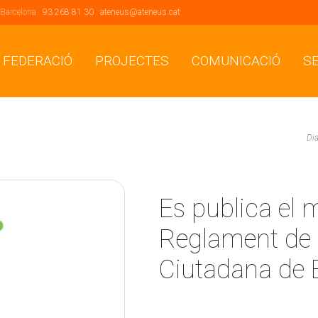
 Barcelona .
93 268 81 30
.
ateneus@ateneus.cat
 FEDERACIÓ
PROJECTES
COMUNICACIÓ
S
Di
Es publica el 
Reglament de 
Ciutadana de 