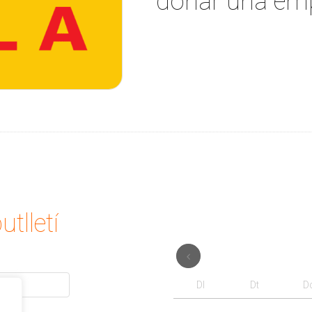
donar una emp
utlletí
Dl
Dt
D