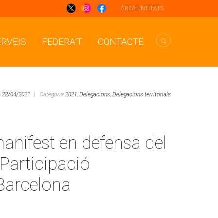
ÁREA ENTITATS
ERVEIS
FEDERA’T
CONTACTE
a
22/04/2021
|
Categoria
2021,
Delegacions,
Delegacions territorials
manifest en defensa del
Participació
Barcelona