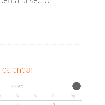
enta al sector
calendar
abril
2021
c
Dj
Dv
Ds
Dg
1
2
3
4