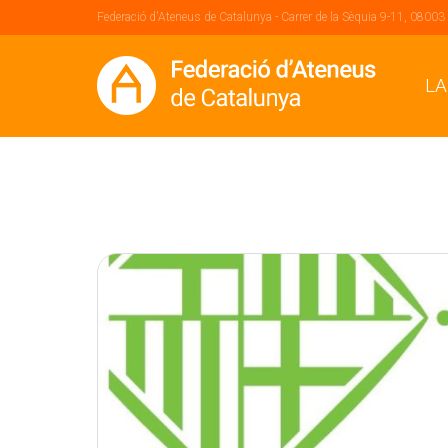
Federació d'Ateneus de Catalunya - Carrer de la Sèquia 9-11, 08003
LA