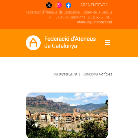
ÁREA ENTITATS
Federació d'Ateneus de Catalunya - Carrer de la Sèquia
9-11, 08003 Barcelona .
93 268 81 30
.
ateneus@ateneus.cat
Dia
04/09/2019
|
Categoria
Notícies