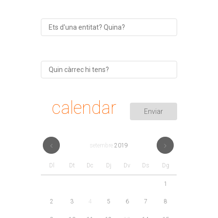
calendar
setembre
2019
Dl
Dt
Dc
Dj
Dv
Ds
Dg
1
2
3
4
5
6
7
8