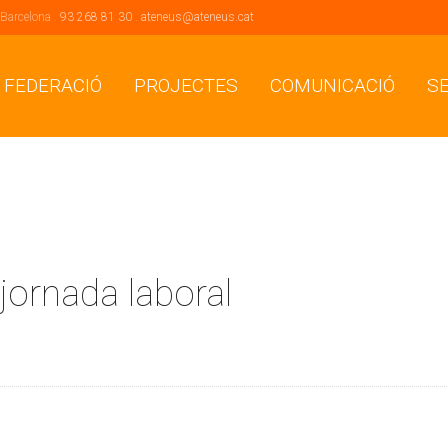
 Barcelona .
93 268 81 30
.
ateneus@ateneus.cat
 FEDERACIÓ
PROJECTES
COMUNICACIÓ
S
 jornada laboral