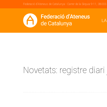
Federació d'Ateneus de Catalunya - Carrer de la Sèquia 9-11, 08003
LA
Novetats: registre diari