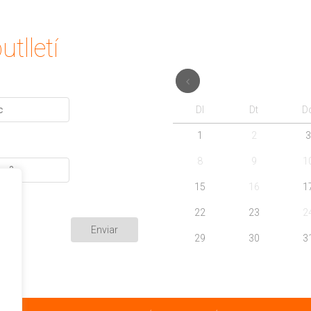
utlletí
Dl
Dt
D
1
2
3
8
9
1
15
16
1
22
23
2
29
30
3