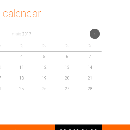
calendar
maig
2017
c
Dj
Dv
Ds
Dg
4
5
6
7
0
11
12
13
14
7
18
19
20
21
4
25
26
27
28
1