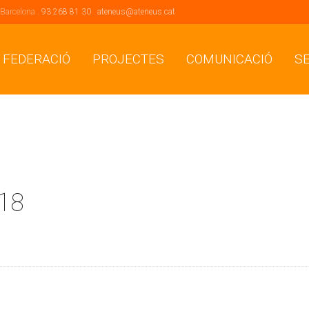
 Barcelona .
93 268 81 30
.
ateneus@ateneus.cat
 FEDERACIÓ
PROJECTES
COMUNICACIÓ
S
018