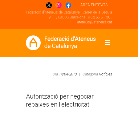
ÁREA ENTITATS
Federació d'Ateneus de Catalunya - Carrer de la Sèquia
9-11, 08003 Barcelona .
93 268 81 30
.
ateneus@ateneus.cat
Dia
14/04/2013
|
Categoria
Notícies
Autorització per negociar
rebaixes en l’electricitat