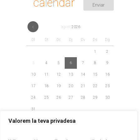
calendar
agost
2026
Dl
Dt
Dc
Dj
Dv
Ds
Dg
1
2
3
4
5
6
7
8
9
10
11
12
13
14
15
16
17
18
19
20
21
22
23
24
25
26
27
28
29
30
31
Valorem la teva privadesa