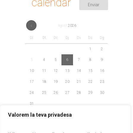
calendar
agost
2026
Dl
Dt
Dc
Dj
Dv
Ds
Dg
1
2
3
4
5
6
7
8
9
10
11
12
13
14
15
16
17
18
19
20
21
22
23
24
25
26
27
28
29
30
31
Valorem la teva privadesa