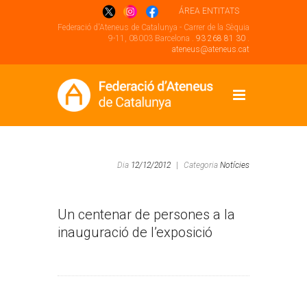
ÁREA ENTITATS
Federació d'Ateneus de Catalunya - Carrer de la Sèquia
9-11, 08003 Barcelona .
93 268 81 30
.
ateneus@ateneus.cat
Dia
12/12/2012
|
Categoria
Notícies
Un centenar de persones a la
inauguració de l’exposició