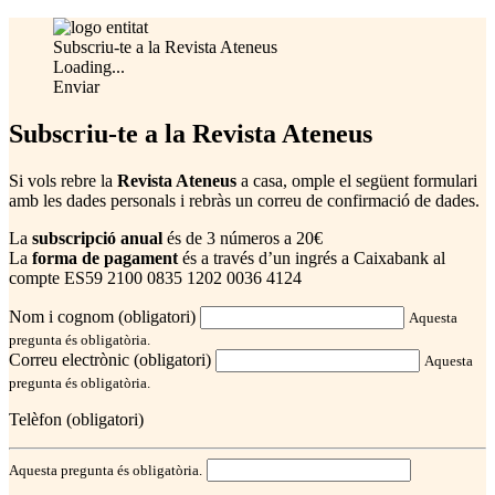
Subscriu-te a la Revista Ateneus
Loading...
Enviar
Subscriu-te a la Revista Ateneus
Si vols rebre la
Revista Ateneus
a casa, omple el següent formulari
amb les dades personals i rebràs un correu de confirmació de dades.
La
subscripció anual
és de 3 números a 20€
La
forma de pagament
és a través d’un ingrés a Caixabank al
compte ES59 2100 0835 1202 0036 4124
Nom i cognom (obligatori)
Aquesta
pregunta és obligatòria.
Correu electrònic (obligatori)
Aquesta
pregunta és obligatòria.
Telèfon (obligatori)
Aquesta pregunta és obligatòria.