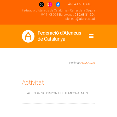
ÁREA ENTITATS
Federació d'Ateneus de Catalunya - Carrer de la Sèquia
9-11, 08003 Barcelona .
93 268 81 30
.
ateneus@ateneus.cat
Publicat
21/05/2024
Activitat
AGENDA NO DISPONIBLE TEMPORALMENT