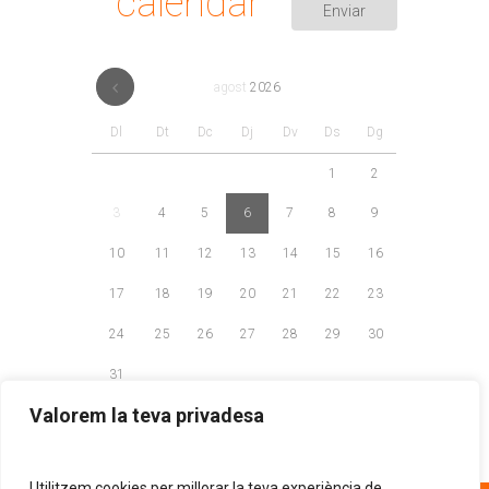
calendar
agost
2026
Dl
Dt
Dc
Dj
Dv
Ds
Dg
1
2
3
4
5
6
7
8
9
10
11
12
13
14
15
16
17
18
19
20
21
22
23
24
25
26
27
28
29
30
31
Valorem la teva privadesa
Utilitzem cookies per millorar la teva experiència de