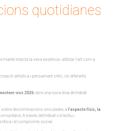
cions quotidianes
anté intacta la seva essència: utilitzar l’art com a
ació artística i pensament crític, on diferents
nectem-nos 2026
obre una nova línia de treball
nar sobre discriminacions vinculades a
l’aspecte físic, la
omunitària. A través del treball col·lectiu i
crítica i el compromís social.