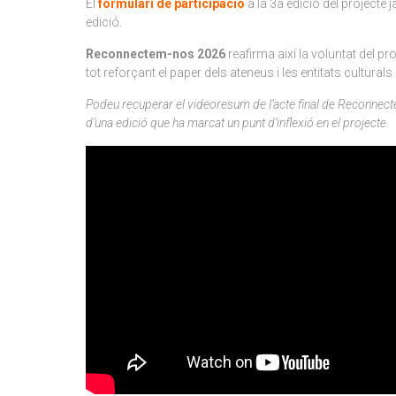
El
formulari de participació
a la 3a edició del projecte 
edició.
Reconnectem-nos 2026
reafirma així la voluntat del p
tot reforçant el paper dels ateneus i les entitats cultur
Podeu recuperar el videoresum de l’acte final de Reconnectem
d’una edició que ha marcat un punt d’inflexió en el projecte.