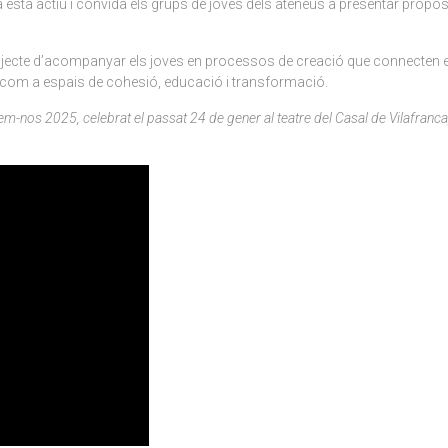
ja està actiu i convida els grups de joves dels ateneus a presentar propo
rojecte d’acompanyar els joves en processos de creació que connecten exp
als com a espais de cohesió, educació i transformació.
-nos 2025, celebrat el passat 24 de gener al teatre del Casal de Vilafranca, q