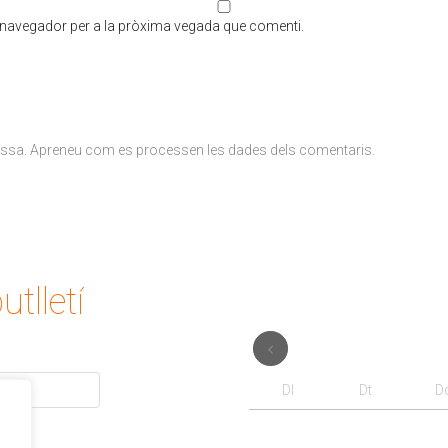
t navegador per a la pròxima vegada que comenti.
ossa.
Apreneu com es processen les dades dels comentaris
.
utlletí
Dl
Dt
D