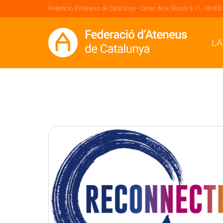
Federació d'Ateneus de Catalunya - Carrer de la Sèquia 9-11, 08003
LA