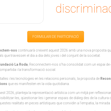
discrimina
FORMULARI DE PARTICIPACIÓ
ectem-nos
continuarà creixent aquest 2026 amb una nova proposta que m
 que travessen el dia a dia dels joves i del conjunt de la societat.
Fundació La Roda
, Reconnectem-nos s’ha consolidat com un espai de cre
compartida i la transformació social.
talles i les tecnologies en les relacions personals, la proposta de
Recon
cions
que es manifesten en la vida quotidiana.
est 2026, planteja la representació artística com un mitjà per reflexio
visibilitzar-les, qüestionar-les i generar espais de diàleg des de la cultura c
uestes realitats en peces artístiques que convidin a l’empatia, la mirada 