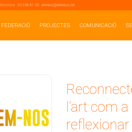
 Barcelona .
93 268 81 30
.
ateneus@ateneus.cat
 FEDERACIÓ
PROJECTES
COMUNICACIÓ
S
Reconnect
l’art com a
reflexionar