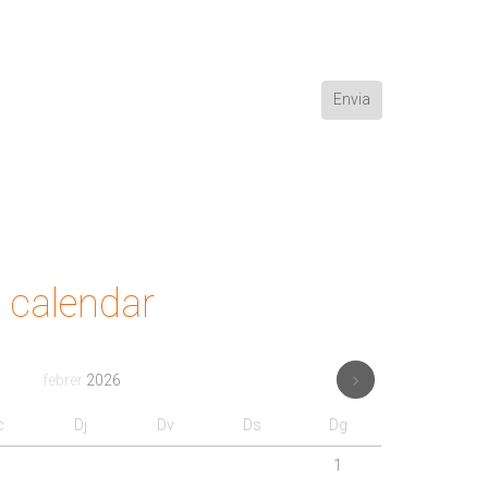
calendar
febrer
2026
c
Dj
Dv
Ds
Dg
1