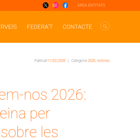
ÁREA ENTITATS
ERVEIS
FEDERA’T
CONTACTE
Publicat
11/02/2026
|
Categoria
2026,
noticies
em-nos 2026:
 eina per
 sobre les