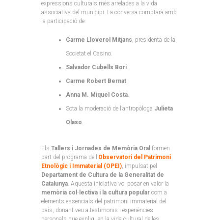
expressions culturals més arrelades a la vida
associativa del municipi. La conversa comptarà amb
la participació de:
Carme Lloverol Mitjans
, presidenta de la
Societat el Casino.
Salvador Cubells Bori
.
Carme Robert Bernat
.
Anna M. Miquel Costa
.
Sota la moderació de l’antropòloga
Julieta
Olaso
.
Els
Tallers i Jornades de Memòria Oral
formen
part del programa de l’
Observatori del Patrimoni
Etnològic i Immaterial (OPEI)
, impulsat pel
Departament de Cultura de la Generalitat de
Catalunya
. Aquesta iniciativa vol posar en valor la
memòria col·lectiva i la cultura popular
com a
elements essencials del patrimoni immaterial del
país, donant veu a testimonis i experiències
personals que expliquen la vida cultural de les