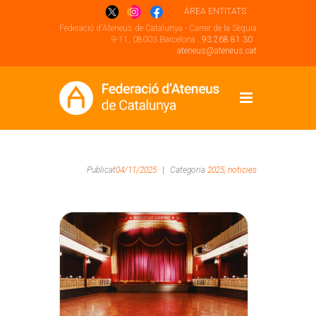
ÁREA ENTITATS
Federació d'Ateneus de Catalunya - Carrer de la Sèquia
9-11, 08003 Barcelona .
93 268 81 30
.
ateneus@ateneus.cat
Publicat
04/11/2025
|
Categoria
2025,
noticies