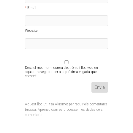
Email
Website
Desa el meu nom, correu electrònic i lloc web en
aquest navegador per a la pròxima vegada que
comenti.
Aquest lloc utilitza Akismet per reduir els comentaris
brossa.
Apreneu com es processen les dades dels
comentaris
.