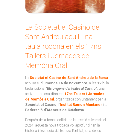
La Societat el Casino de
Sant Andreu acull una
taula rodona en els 17ns
Tallers i Jornades de
Memòria Oral
La
Societat el Casino de Sant Andreu de la Barca
acollirà el
diumenge 16 de novembre
, a les
12 h
, la
taula rodona
“Els orígens del teatre al Casino”
, una
activitat inclosa dins els
17ns Tallers i Jornades
de Memòria Oral
, organitzada conjuntament per la
Societat el Casino
, l’
Institut Ramon Muntaner
i la
Federació d’Ateneus de Catalunya
.
Després de la bona acollida de la sessió celebrada el
2024, aquesta nova trobada vol aprofundir en la
història i l’evolució del teatre a l’entitat, una de les