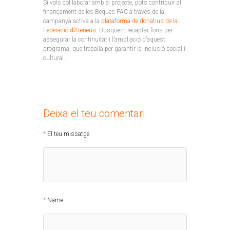
Si vols col·laborar amb el projecte, pots contribuir al
finançament de les Beques FAC a través de la
campanya activa a la
plataforma de donatius de la
Federació d’Ateneus
. Busquem recaptar fons per
assegurar la continuïtat i l’ampliació d’aquest
programa, que treballa per garantir la inclusió social i
cultural.
Deixa el teu comentari
El teu missatge
Name