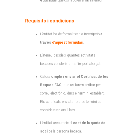
educatius
que col·laboren amb l’ateneu.
Requisits i condicions
L’entitat ha de formalitzar la inscripció
a
través
d’aquest formulari
.
L’ateneu decideix quantes activitats
becades vol oferir, dins l’import atorgat.
Caldrà
omplir i enviar el Certificat de les
Beques FAC
, que us farem arribar per
correu electrònic, dins el termini establert.
Els certificats enviats fora de termini es
consideraran anul·lats.
L’entitat assumeix el
cost de la quota de
soci
de la persona becada.