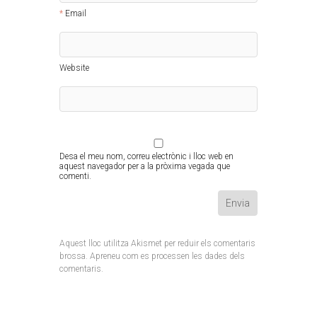
Email
Website
Desa el meu nom, correu electrònic i lloc web en
aquest navegador per a la pròxima vegada que
comenti.
Aquest lloc utilitza Akismet per reduir els comentaris
brossa.
Apreneu com es processen les dades dels
comentaris
.