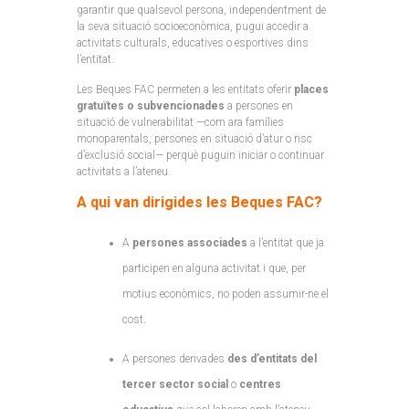
garantir que qualsevol persona, independentment de
la seva situació socioeconòmica, pugui accedir a
activitats culturals, educatives o esportives dins
l’entitat.
Les Beques FAC permeten a les entitats oferir
places
gratuïtes o subvencionades
a persones en
situació de vulnerabilitat —com ara famílies
monoparentals, persones en situació d’atur o risc
d’exclusió social— perquè puguin iniciar o continuar
activitats a l’ateneu.
A qui van dirigides les Beques FAC?
A
persones associades
a l’entitat que ja
participen en alguna activitat i que, per
motius econòmics, no poden assumir-ne el
cost.
A persones derivades
des d’entitats del
tercer sector social
o
centres