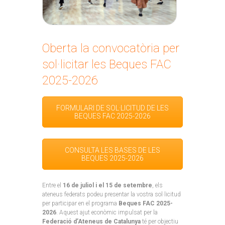
Oberta la convocatòria per
sol·licitar les Beques FAC
2025-2026
FORMULARI DE SOL·LICITUD DE LES
BEQUES FAC 2025-2026
CONSULTA LES BASES DE LES
BEQUES 2025-2026
Entre el
16 de juliol i el 15 de setembre
, els
ateneus federats podeu presentar la vostra sol·licitud
per participar en el programa
Beques FAC 2025-
2026
. Aquest ajut econòmic impulsat per la
Federació d’Ateneus de Catalunya
té per objectiu