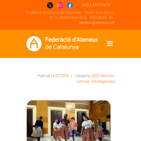
ÁREA ENTITATS
Federació d'Ateneus de Catalunya - Carrer de la Sèquia
9-11, 08003 Barcelona .
93 268 81 30
.
ateneus@ateneus.cat
Publicat
14/07/2025
|
Categoria
2025,
Notícies,
noticies,
Uncategorized