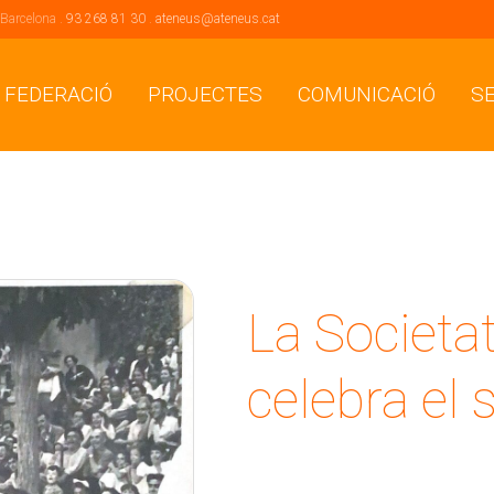
 Barcelona .
93 268 81 30
.
ateneus@ateneus.cat
 FEDERACIÓ
PROJECTES
COMUNICACIÓ
S
La Societat
celebra el 