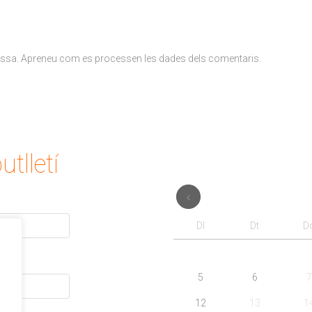
ossa.
Apreneu com es processen les dades dels comentaris
.
utlletí
Dl
Dt
D
5
6
7
12
13
1