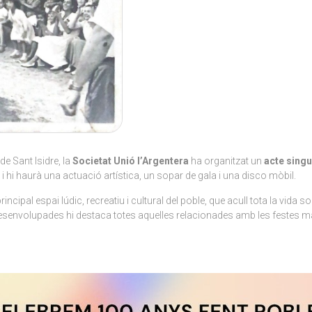
de Sant Isidre, la
Societat Unió l’Argentera
ha organitzat un
acte singu
, i hi haurà una actuació artística, un sopar de gala i una disco mòbil.
rincipal espai lúdic, recreatiu i cultural del poble, que acull tota la vida
ts desenvolupades hi destaca totes aquelles relacionades amb les festes m