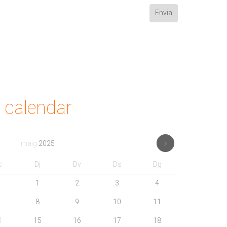
calendar
maig
2025
c
Dj
Dv
Ds
Dg
1
2
3
4
8
9
10
11
4
15
16
17
18