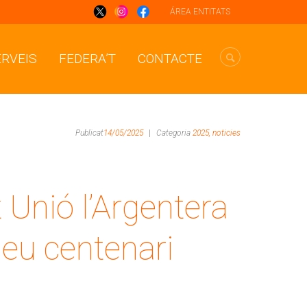
ÁREA ENTITATS
ERVEIS
FEDERA’T
CONTACTE
Publicat
14/05/2025
|
Categoria
2025,
noticies
 Unió l’Argentera
seu centenari