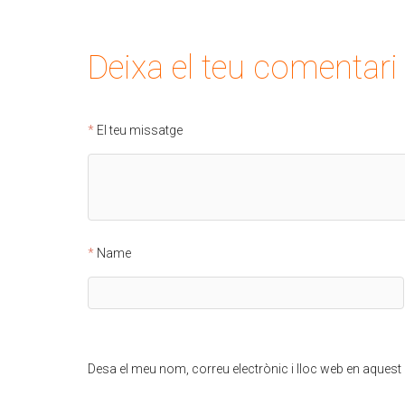
Deixa el teu comentari
El teu missatge
Name
Desa el meu nom, correu electrònic i lloc web en aques