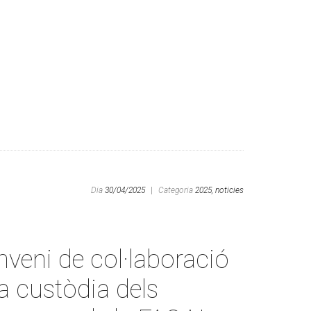
Dia
30/04/2025
|
Categoria
2025,
noticies
veni de col·laboració
la custòdia dels