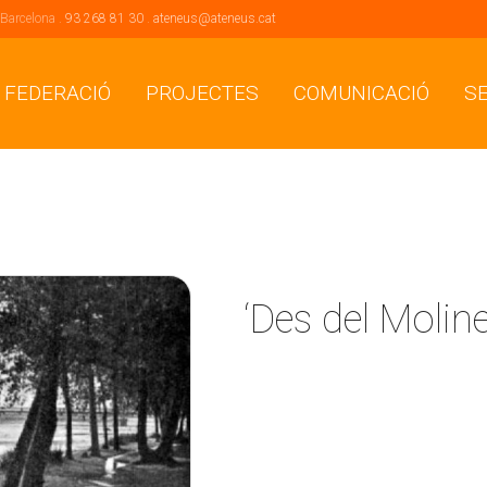
 Barcelona .
93 268 81 30
.
ateneus@ateneus.cat
 FEDERACIÓ
PROJECTES
COMUNICACIÓ
S
‘Des del Moli