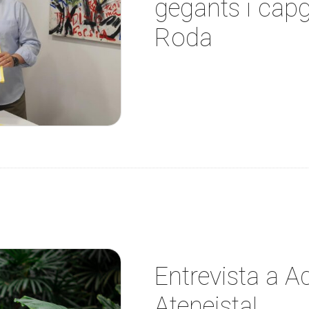
gegants i capg
Roda
Entrevista a A
Ateneista!