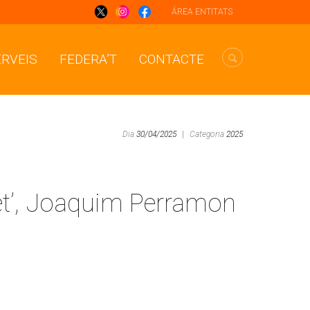
ÁREA ENTITATS
ERVEIS
FEDERA’T
CONTACTE
Dia
30/04/2025
|
Categoria
2025
net’, Joaquim Perramon