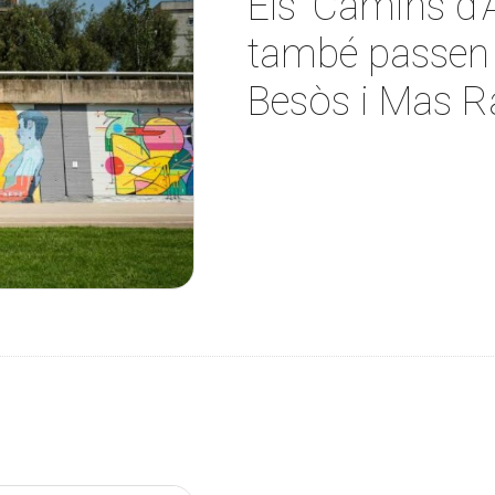
Els ‘Camins d’
també passen 
Besòs i Mas 