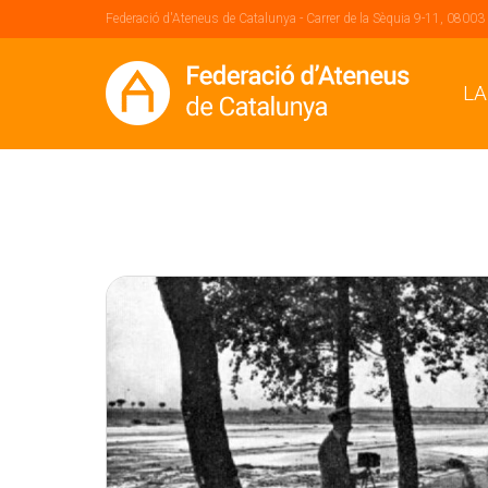
Federació d'Ateneus de Catalunya - Carrer de la Sèquia 9-11, 08003
LA