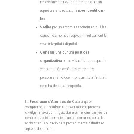
necessàries per evitar que es produeixin
aquestes situacions, i
saber identificar-
les
.
Vetllar
per un entorn associatiu en què les
dones i els homes respectin mútuament la
seva integritat i dignitat.
Generar una cultura política i
organitzativa
on es visualitzi que aquests
casos no són conflictes entre dues
persones, sinó que impliquen tota l’entitat i
se’ls ha de donar resposta.
La
Federació d’Ateneus de Catalunya
es
compromet a impulsar i aprovar aquest protocol,
divulgar el seu contingut, dur a terme campanyes de
sensibilització i conscienciació, i donar suport a les
entitats en l’aplicació dels procediments definits en
aquest document.