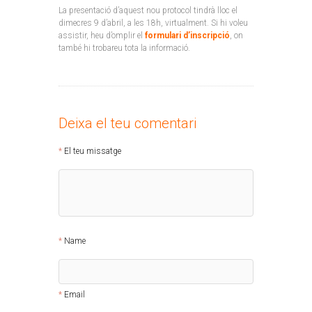
La presentació d’aquest nou protocol tindrà lloc el
dimecres 9 d’abril, a les 18h, virtualment. Si hi voleu
assistir, heu d’omplir el
formulari d’inscripció
, on
també hi trobareu tota la informació.
Deixa el teu comentari
El teu missatge
Name
Email