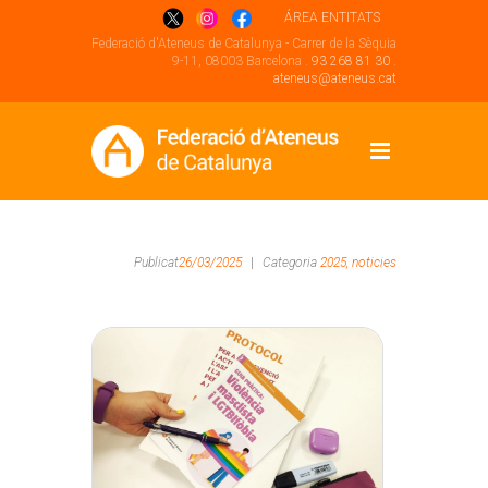
ÁREA ENTITATS
Federació d'Ateneus de Catalunya - Carrer de la Sèquia
9-11, 08003 Barcelona .
93 268 81 30
.
ateneus@ateneus.cat
Publicat
26/03/2025
|
Categoria
2025,
noticies