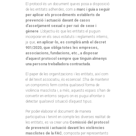
El protocol és un document que es posa a disposició
de les entitats adherides, com a
marc i guia a seguir
per aplicar els procediments establerts de
prevenció i actuació davant de casos
d’assetjament sexual o per raó de sexe i
gènere
. L’objectiu és que les entitats el puguin
incorporar en els seus estatuts i reglaments interns,
ja que,
en aplicar-lo, es complirà amb el decret
901/2020, que obliga totes les empreses,
associacions, fundacions, etc., a disposar
d’aquest protocol sempre que tinguin almenys
una persona treballadora contractada
.
El paper de les organitzacions i les entitats, així com
el del teixit associatiu, és essencial. S’ha de mantenir
un compromís ferm contra qualsevol forma de
violència masclista i, a més, aquests espais s’han de
convertir en entorns segurs on es pugui afrontar o
detectar qualsevol situació d’aquest tipus.
Per poder elaborar el document de manera
participativa i tenint en compte les diverses realitat de
les entitats, es va crear una
Comissió del protocol
de prevenció i actuació davant les violències
masclistes de la FAC
, composta per representants