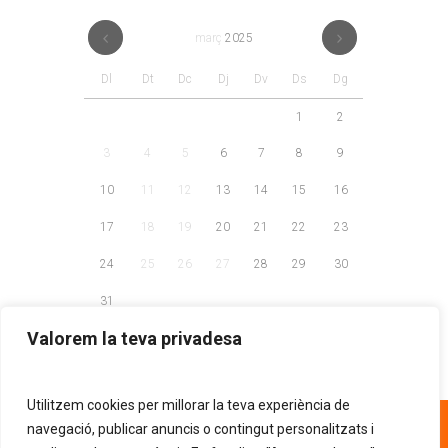
març
2025
Dl
Dt
Dc
Dj
Dv
Ds
Dg
1
2
3
4
5
6
7
8
9
10
11
12
13
14
15
16
17
18
19
20
21
22
23
24
25
26
27
28
29
30
31
Valorem la teva privadesa
Utilitzem cookies per millorar la teva experiència de
93 268 81 30
navegació, publicar anuncis o contingut personalitzats i