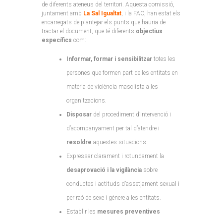
de diferents ateneus del territori. Aquesta comissió,
juntament amb
La Sal Igualtat
, i la FAC, han estat els
encarregats de plantejar els punts que hauria de
tractar el document, que té diferents
objectius
específics
com:
Informar, formar i sensibilitzar
totes les
persones que formen part de les entitats en
matèria de violència masclista a les
organitzacions.
Disposar
del procediment d’intervenció i
d’acompanyament per tal d’atendre i
resoldre
aquestes situacions.
Expressar clarament i rotundament la
desaprovació i la vigilància
sobre
conductes i actituds d’assetjament sexual i
per raó de sexe i gènere a les entitats.
Establir les
mesures preventives