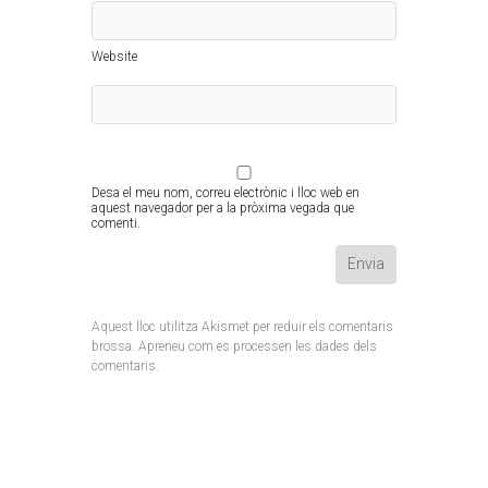
Website
Desa el meu nom, correu electrònic i lloc web en
aquest navegador per a la pròxima vegada que
comenti.
Aquest lloc utilitza Akismet per reduir els comentaris
brossa.
Apreneu com es processen les dades dels
comentaris
.