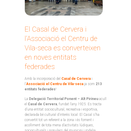
El Casal de Cervera i
l’Associació el Centru de
Vila-seca es converteixen
en noves entitats
federades
Amb la incorporació del
Casal de Cervera
i
l’
Associació el Centru de Vila-seca
ja som
213
entitats federades
!
La
Delegació Territorial Ponent – Alt Pirineu
acull
el
Casal de Cervera
, fundat l’any 1925. Es tracta
d’una entitat sociocultural, recreativa i esportiva,
declarada bé cultural d’interès local. El Casal s’ha
convertit tot un referent a la zona i és foment i
acolliment de tota mena d’activitats lúdiques,
socioculturals i populars del municipi i rodalia.