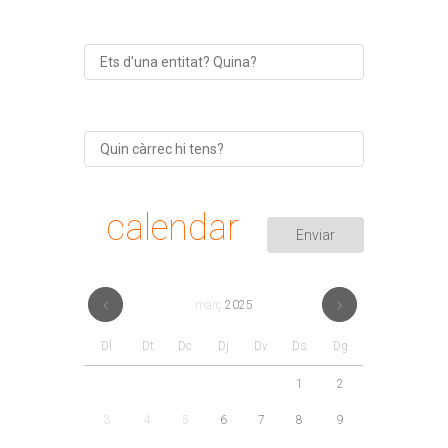
calendar
març
2025
Dl
Dt
Dc
Dj
Dv
Ds
Dg
1
2
3
4
5
6
7
8
9