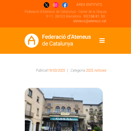
ÁREA ENTITATS
Federació d'Ateneus de Catalunya - Carrer de la Sèquia
9-11, 08003 Barcelona .
93 268 81 30
.
ateneus@ateneus.cat
Publicat
19/03/2025
|
Categoria
2025,
noticies