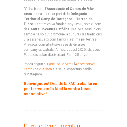
D’altra banda, l’
Associació el Centru de Vila-
seca
passa a formar part de la
Delegació
Territorial Camp de Tarragona – Terres de
l’Ebre
. L’entitat es va fundar l’any 1893, sota el nom
de
Centre Joventut Catòlica
. Des dels seus inicis
sempre ha volgut promoure la cultura i les tradicions
vila-secanes, així com l’amor i l’estima pel teatre a
Vila-seca, convertint-se en seu de diverses
companyies teatrals. A més, aquest 2025, els seus
Pastorets estan d’aniversari. Fan 125 anys!
Podeu seguir el
Casal de Cervera
i l’
Associació el
Centru de Vila-seca
als seus respectius perfils
d’Instagram.
Benvingudes! Des de la FAC treballarem
per fer-vos més fàcil la vostra tasca
associativa!
Deixa el teu comentari