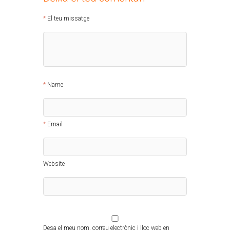
El teu missatge
Name
Email
Website
Desa el meu nom, correu electrònic i lloc web en