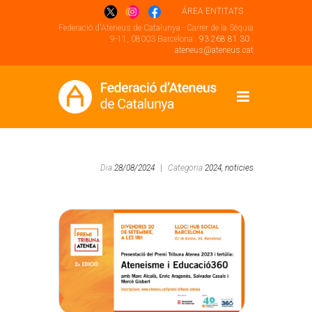
ÁREA ENTITATS
Federació d'Ateneus de Catalunya - Carrer de la Sèquia
9-11, 08003 Barcelona .
93 268 81 30
.
ateneus@ateneus.cat
Dia
28/08/2024
|
Categoria
2024,
noticies