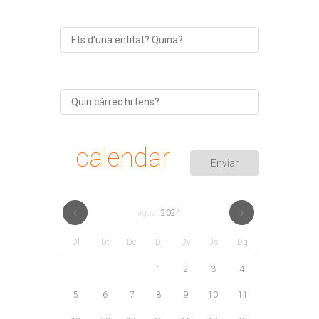
calendar
agost
2024
Dl
Dt
Dc
Dj
Dv
Ds
Dg
1
2
3
4
5
6
7
8
9
10
11