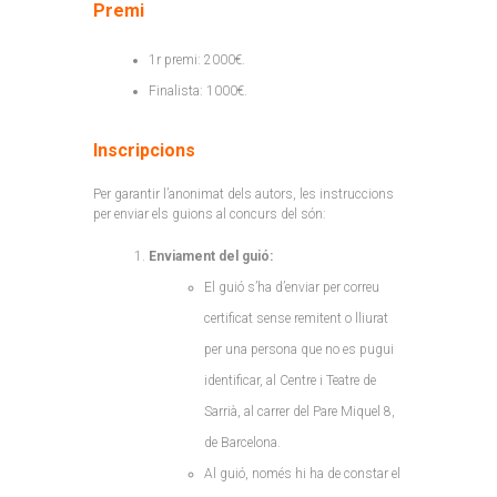
Premi
1r premi: 2000€.
Finalista: 1000€.
Inscripcions
Per garantir l’anonimat dels autors, les instruccions
per enviar els guions al concurs del són:
Enviament del guió:
El guió s’ha d’enviar per correu
certificat sense remitent o lliurat
per una persona que no es pugui
identificar, al Centre i Teatre de
Sarrià, al carrer del Pare Miquel 8,
de Barcelona.
Al guió, només hi ha de constar el