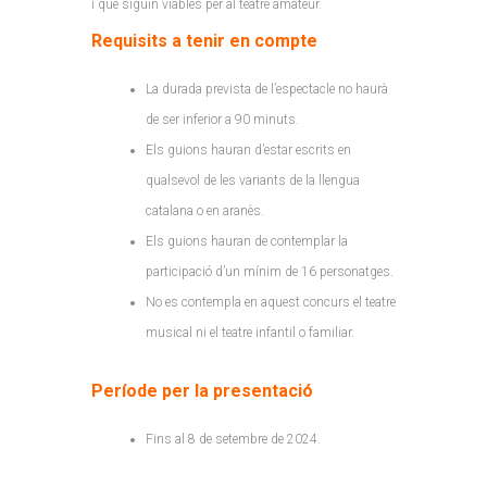
i que siguin viables per al teatre amateur.
Requisits a tenir en compte
La durada prevista de l’espectacle no haurà
de ser inferior a 90 minuts.
Els guions hauran d’estar escrits en
qualsevol de les variants de la llengua
catalana o en aranès.
Els guions hauran de contemplar la
participació d’un mínim de 16 personatges.
No es contempla en aquest concurs el teatre
musical ni el teatre infantil o familiar.
Període per la presentació
Fins al 8 de setembre de 2024.