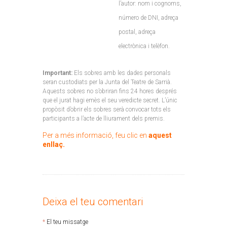
l’autor: nom i cognoms,
número de DNI, adreça
postal, adreça
electrònica i telèfon.
Important:
Els sobres amb les dades personals
seran custodiats per la Junta del Teatre de Sarrià.
Aquests sobres no s’obriran fins 24 hores després
que el jurat hagi emès el seu veredicte secret. L’únic
propòsit d’obrir els sobres serà convocar tots els
participants a l’acte de lliurament dels premis.
Per a més informació, feu clic en
aquest
enllaç
.
Deixa el teu comentari
El teu missatge