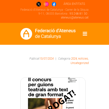
ÁREA ENTITATS
Federació d'Ateneus de Catalunya - Carrer de la Sèquia
9-11, 08003 Barcelona .
93 268 81 30
.
ateneus@ateneus.cat
Publicat
15/07/2024
|
Categoria
2024,
noticies,
Uncategorized