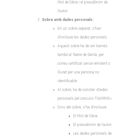
títol de l’obra i el pseudònim de
l’autor.
Sobre amb dades personals:
En un sobre separat, s’han
d’incloure les dades personals.
Aquest sobre ha de ser tramès
també al Teatre de Sarrià, per
correu certificat sense remitent o
lliurat per una persona no
identificable.
Al sobre, ha de constar «Dades
personals pel concurs TSARRIÀ».
Dins del sobre, s’ha d’incloure:
El títol de l’obra
El pseudònim de l’autor
Les dades personals de